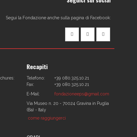
Segui la Fondazione anche sulla pagina di Facebook:
Recapiti
ochures:
Telefono:
+39 080.325.10.21
Fax:
+39 080.325.10.21
E-Mail:
fondazioneeps@gmail.com
Via Museo n. 20 - 70024 Gravina in Puglia
(Ba) - Italy
come raggiungerci