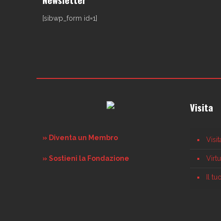
[sibwp_form id=1]
Visita
» Diventa un Membro
Visi
» Sostieni la Fondazione
Virt
Il t