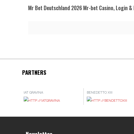
Mr Bet Deutschland 2026 Mr-bet Casino, Login & 
PARTNERS
IAT GRAVINA
BENEDETTO XIII
Newsletter