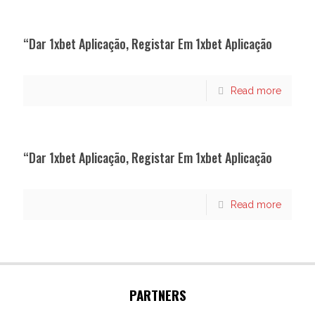
“Dar 1xbet Aplicação, Registar Em 1xbet Aplicação
Read more
“Dar 1xbet Aplicação, Registar Em 1xbet Aplicação
Read more
PARTNERS