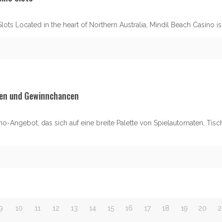
Slots Located in the heart of Northern Australia, Mindil Beach Casino i
len und Gewinnchancen
no-Angebot, das sich auf eine breite Palette von Spielautomaten, Tisc
9
10
11
12
13
14
15
16
17
18
19
20
2