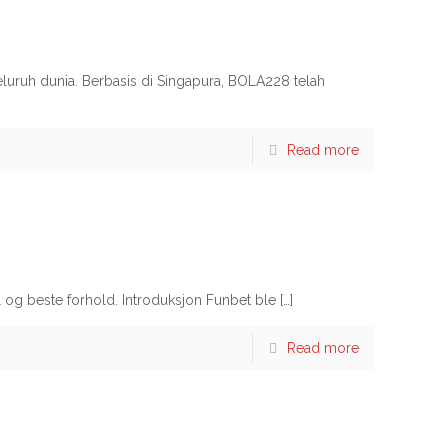
uruh dunia. Berbasis di Singapura, BOLA228 telah
Read more
ll og beste forhold. Introduksjon Funbet ble
[…]
Read more