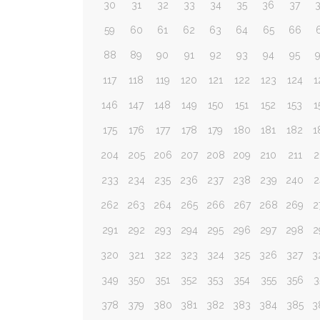
30
31
32
33
34
35
36
37
59
60
61
62
63
64
65
66
88
89
90
91
92
93
94
95
117
118
119
120
121
122
123
124
1
146
147
148
149
150
151
152
153
1
175
176
177
178
179
180
181
182
1
204
205
206
207
208
209
210
211
2
233
234
235
236
237
238
239
240
2
262
263
264
265
266
267
268
269
2
291
292
293
294
295
296
297
298
2
320
321
322
323
324
325
326
327
3
349
350
351
352
353
354
355
356
3
378
379
380
381
382
383
384
385
3