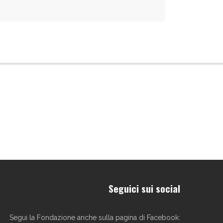
Seguici sui social
Segui la Fondazione anche sulla pagina di Facebook: