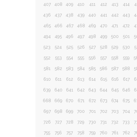
407
408
409
410
411
412
413
414
4
436
437
438
439
440
441
442
443
4
465
466
467
468
469
470
471
472
4
494
495
496
497
498
499
500
501
5
523
524
525
526
527
528
529
530
5
552
553
554
555
556
557
558
559
5
581
582
583
584
585
586
587
588
5
610
611
612
613
614
615
616
617
6
639
640
641
642
643
644
645
646
6
668
669
670
671
672
673
674
675
6
697
698
699
700
701
702
703
704
7
726
727
728
729
730
731
732
733
7
755
756
757
758
759
760
761
762
7