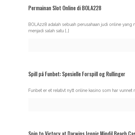
Permainan Slot Online di BOLA228
BOLA228 adalah sebuah perusahaan judi online yang me
menjadi salah satu
[…]
Spill på Funbet: Spesielle Forspill og Rullinger
Funbet er et relativt nytt online kasino som har vunnet
Spin to Victory at Darwins Iconic Mindil Beach Ca