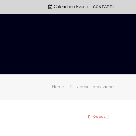
Calendario Eventi
CONTATTI
Home
admin-fondazione
Show all