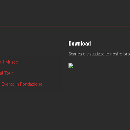
Download
Scarica e visualizza le nostre br
ta il Museo
ual Tour
uo Evento in Fondazione