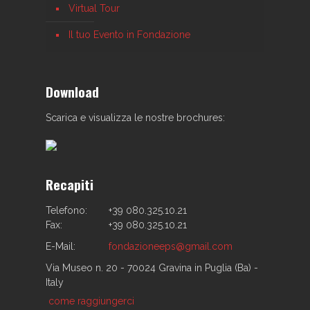
Virtual Tour
Il tuo Evento in Fondazione
Download
Scarica e visualizza le nostre brochures:
Recapiti
Telefono:
+39 080.325.10.21
Fax:
+39 080.325.10.21
E-Mail:
fondazioneeps@gmail.com
Via Museo n. 20 - 70024 Gravina in Puglia (Ba) -
Italy
come raggiungerci