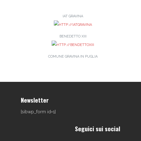
IAT GRAVINA
BENEDETTO XIII
COMUNE GRAVINA IN PUGLIA
Newsletter
[sibwp_form id=1]
Seguici sui social