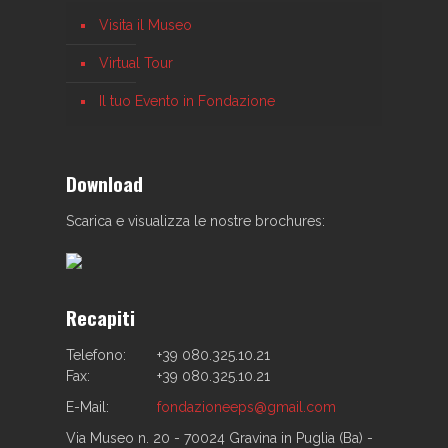
Visita il Museo
Virtual Tour
Il tuo Evento in Fondazione
Download
Scarica e visualizza le nostre brochures:
Recapiti
Telefono:
+39 080.325.10.21
Fax:
+39 080.325.10.21
E-Mail:
fondazioneeps@gmail.com
Via Museo n. 20 - 70024 Gravina in Puglia (Ba) -