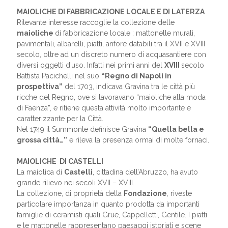
MAIOLICHE
DI FABBRICAZIONE LOCALE E DI LATERZA
Rilevante interesse raccoglie la collezione delle
maioliche
di fabbricazione locale : mattonelle murali,
pavimentali, albarelli, piatti, anfore databili tra il XVII e XVIII
secolo, oltre ad un discreto numero di acquasantiere con
diversi oggetti d’uso. Infatti nei primi anni del
XVIII
secolo
Battista Pacichelli nel suo
“Regno di Napoli in
prospettiva”
del 1703, indicava Gravina tra le città più
ricche del Regno, ove si lavoravano “maioliche alla moda
di Faenza”, e ritiene questa attività molto importante e
caratterizzante per la Città.
Nel 1749 il Summonte definisce Gravina
“Quella bella e
grossa città…”
e rileva la presenza ormai di molte fornaci.
MAIOLICHE DI CASTELLI
La maiolica di
Castelli
, cittadina dell’Abruzzo, ha avuto
grande rilievo nei secoli XVII – XVIII.
La collezione, di proprietà della
Fondazione
, riveste
particolare importanza in quanto prodotta da importanti
famiglie di ceramisti quali Grue, Cappelletti, Gentile. I piatti
e le mattonelle rappresentano paesaggi istoriati e scene