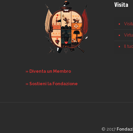
Visita
Visi
Virt
Il t
» Diventa un Membro
» Sostieni la Fondazione
© 2017
Fondaz