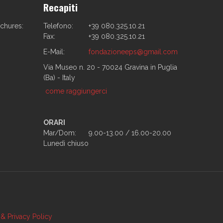
Recapiti
ochures:
Telefono:
+39 080.325.10.21
Fax:
+39 080.325.10.21
E-Mail:
fondazioneeps@gmail.com
Via Museo n. 20 - 70024 Gravina in Puglia
(Ba) - Italy
come raggiungerci
ORARI
Mar/Dom:
9.00-13.00 / 16.00-20.00
Lunedì chiuso
& Privacy Policy