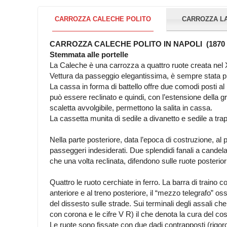
CARROZZA CALECHE POLITO
CARROZZA LA
CARROZZA CALECHE POLITO IN NAPOLI (1870 –
Stemmata alle portelle
La Caleche è una carrozza a quattro ruote creata nel 
Vettura da passeggio elegantissima, è sempre stata pref
La cassa in forma di battello offre due comodi posti al p
può essere reclinato e quindi, con l’estensione della g
scaletta avvolgibile, permettono la salita in cassa.
La cassetta munita di sedile a divanetto e sedile a trape
Nella parte posteriore, data l’epoca di costruzione, al
passeggeri indesiderati. Due splendidi fanali a candela 
che una volta reclinata, difendono sulle ruote posterior
Quattro le ruoto cerchiate in ferro. La barra di traino co
anteriore e al treno posteriore, il “mezzo telegrafo” 
del dissesto sulle strade. Sui terminali degli assali 
con corona e le cifre V R) il che denota la cura del cos
Le ruote sono fissate con due dadi contrapposti (rigo