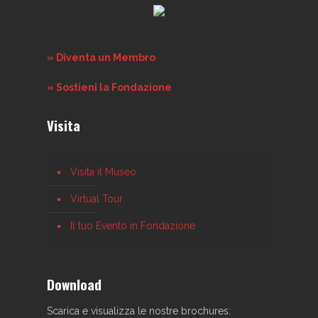
» Diventa un Membro
» Sostieni la Fondazione
Visita
Visita il Museo
Virtual Tour
Il tuo Evento in Fondazione
Download
Scarica e visualizza le nostre brochures: