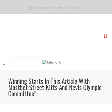
Calendario Eventi
CONTATTI
PRENOTA ORA
Winning Starts In This Article With
Mostbet Street Kitts And Nevis Olympic
Committee”