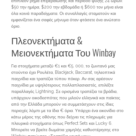
επιπλέον βήμα επιβεβαίωσης και περίοδο ψύξης 24 ωρών.
$50 την ημέρα, $200 την εβδομάδα ή $600 τον μήνα είναι
όλα κοινά παραδείγματα. Οι συναλλαγές σταματούν και
εμφανίζεται ένα σαφές μήνυμα όταν φτάσετε ένα ανώτατο
όριο.
Πλεονεκτήματα &
Μειονεκτήματα Του Winbay
Για στοιχήματα μεταξύ €1 και €5. 000, το ζωντανό μας
στούντιο έχει Ρουλέτα, Blackjack, Baccarat, τηλεοπτικά
παιχνίδια και τραπέζια τύπου πόκερ. Αν σας αρέσουν
παιχνίδια με υψηλότερους πολλαπλασιαστές, επιλέξτε
παραλλαγές Lightning. Σε ορισμένα τραπέζια τα βράδια,
υπάρχουν οικοδεσπότες που μιλούν ελληνικά και παίκτες
από την Ελλάδα μπορούν να συμμετάσχουν στις ίδιες
περιοχές λόμπι με τα ίδια € όρια. Υπάρχει ένα εικονίδιο στο
κάτω μέρος της οθόνης που δείχνει τις πληρωμές για
πλευρικά στοιχήματα όπως Perfect Sets και Lucky 6.
Μπορείτε να βρείτε δωμάτια χαμηλής καθυστέρησης στο