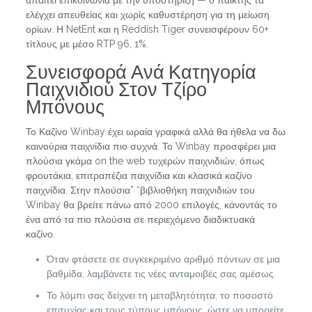
απαιτεί επικοινωνία με την υποστήριξη — ο παίκτης τα
ελέγχει απευθείας και χωρίς καθυστέρηση για τη μείωση
ορίων. Η NetEnt και η Reddish Tiger συνεισφέρουν 60+
τίτλους με μέσο RTP 96, 1%.
Συνεισφορά Ανά Κατηγορία
Παιχνιδιού Στον Τζίρο
Μπόνους
Το Καζίνο Winbay έχει ωραία γραφικά αλλά θα ήθελα να δω
καινούρια παιχνίδια πιο συχνά. Το Winbay προσφέρει μια
πλούσια γκάμα on the web τυχερών παιχνιδιών, όπως
φρουτάκια, επιτραπέζια παιχνίδια και κλασικά καζίνο
παιχνίδια. Στην πλούσια” “βιβλιοθήκη παιχνιδιών του
Winbay θα βρείτε πάνω από 2000 επιλογές, κάνοντάς το
ένα από τα πιο πλούσια σε περιεχόμενο διαδικτυακά
καζίνο.
Όταν φτάσετε σε συγκεκριμένο αριθμό πόντων σε μια
βαθμίδα, λαμβάνετε τις νέες ανταμοιβές σας αμέσως.
Το λόμπι σας δείχνει τη μεταβλητότητα, το ποσοστό
επιτυχίας και τους τύπους μπόνους, ώστε να μπορείτε