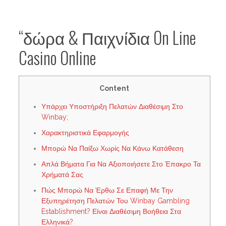
“δώρα & Παιχνίδια On Line
Casino Online
Content
Υπάρχει Υποστήριξη Πελατών Διαθέσιμη Στο
Winbay;
Χαρακτηριστικά Εφαρμογής
Μπορώ Να Παίξω Χωρίς Να Κάνω Κατάθεση
Απλά Βήματα Για Να Αξιοποιήσετε Στο Έπακρο Τα
Χρήματά Σας
Πώς Μπορώ Να Έρθω Σε Επαφή Με Την
Εξυπηρέτηση Πελατών Του Winbay Gambling
Establishment? Είναι Διαθέσιμη Βοήθεια Στα
Ελληνικά?