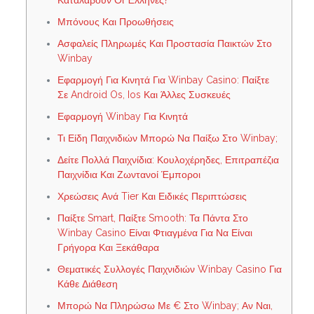
Καταλάβουν Οι Έλληνες?
Μπόνους Και Προωθήσεις
Ασφαλείς Πληρωμές Και Προστασία Παικτών Στο
Winbay
Εφαρμογή Για Κινητά Για Winbay Casino: Παίξτε
Σε Android Os, Ios Και Άλλες Συσκευές
Εφαρμογή Winbay Για Κινητά
Τι Είδη Παιχνιδιών Μπορώ Να Παίξω Στο Winbay;
Δείτε Πολλά Παιχνίδια: Κουλοχέρηδες, Επιτραπέζια
Παιχνίδια Και Ζωντανοί Έμποροι
Χρεώσεις Ανά Tier Και Ειδικές Περιπτώσεις
Παίξτε Smart, Παίξτε Smooth: Τα Πάντα Στο
Winbay Casino Είναι Φτιαγμένα Για Να Είναι
Γρήγορα Και Ξεκάθαρα
Θεματικές Συλλογές Παιχνιδιών Winbay Casino Για
Κάθε Διάθεση
Μπορώ Να Πληρώσω Με € Στο Winbay; Αν Ναι,