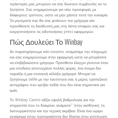
πράκτορές μας μπορούν να σας δώσουν συμβουλές αν το
ζητήσετε. Σας ενημερώνουμε για νέες προσφορές με
διάφορους τρόπους, ώστε να μην χάσετε ποτέ την ευκαιρία.
Τα μηνύματά σας θα σας φτάσουν πιο γρήγορα εάν
προσθέσετε τη διεύθυνσή μας στη λίστα επαφών σας και
ενεργοποιήσετε τις ειδοποιήσεις press εφαρμογών.
Πώς Δουλεύει Το Winbay
Αν παρατηρήσουμε κάτι ύποπτο, σταματάμε την πληρωμή
και σας ενημερώνουμε στην εφαρμογή ώστε να μπορέσετε
να επιβεβαιώσετε γρήγορα. Πρόσθετοι έλεγχοι γίνονται όταν
μια σύνδεση αποτυγχάνει πολλές φορές, ένα όνομα δεν
ταιριάζει ή μια συσκευή αλλάζει γρήγορα. Μπορεί να
ζητήσουμε selfie με την ταυτότητά σας ή μέρος τραπεζικού
αντιγράφου που κρύβει πεδία που δεν είναι σημαντικά για
εμάς.
Το Winbay Casino αξίζει υψηλή βαθμολογία για την
ισορροπία που το διακρίνει, ανάμεσα” “στην αισθητική, τη
λειτουργικότητα και την τεχνική ακρίβεια. Είναι ένα ώριμο
εγχείρημα όπου προτεραιότητα δεν δίνεται στην εντύπωση,