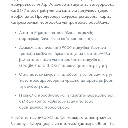
πραγματικούς ντίλερ. Απολαύστε ταχύτατες εξαργυρώσεις
και 24/7 υποστήριξη για μια εμπειρία παιχνιδιού χωρίς
προβλήματα. Προσφέρουμε ασφαλείς μεταφορές, κάρτες
και ηλεκτρονικά πορτοφόλια για τραπεζικές συναλλαγές.
Αυτά τα βήματα κρατούν όλους ασφαλείς,
συμπεριλαμβανομένου εσάς και του καζίνο.
Ανακαλύψτε πάνω από 5000 παιχνίδια, ζωντανά
τραπέζια καζίνο και άμεσο στοίχημα σε σπορ—όλα
βελτιστοποιημένα για απρόσκοπτο παιχνίδι σε
Google android, iOS ή οποιονδήποτε περιηγητή.
Όταν είστε εν κινήσει, η απόδοση είναι σημαντική, γι
‘αυτό προσαρμόζουμε τα γραφικά αυτόματα με βάση
τη σύνδεσή σας.
Η ευκολία πρόσβασης και η ταχύτητα φόρτωσης των
σελίδων του το καθιστούν έναν από τους
αγαπημένους προορισμούς.
Η ενότητα των e-sports αφήνει θετική εντύπωση, καθώς
λειτουργεί άψογα, χωρίς να αποπνέει χαοτική αίσθηση. Τα