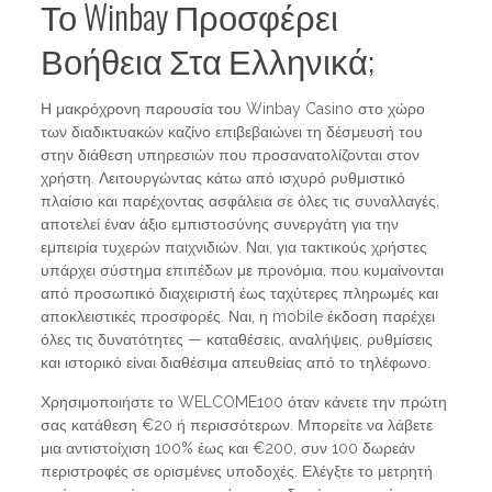
Το Winbay Προσφέρει
Βοήθεια Στα Ελληνικά;
Η μακρόχρονη παρουσία του Winbay Casino στο χώρο
των διαδικτυακών καζίνο επιβεβαιώνει τη δέσμευσή του
στην διάθεση υπηρεσιών που προσανατολίζονται στον
χρήστη. Λειτουργώντας κάτω από ισχυρό ρυθμιστικό
πλαίσιο και παρέχοντας ασφάλεια σε όλες τις συναλλαγές,
αποτελεί έναν άξιο εμπιστοσύνης συνεργάτη για την
εμπειρία τυχερών παιχνιδιών. Ναι, για τακτικούς χρήστες
υπάρχει σύστημα επιπέδων με προνόμια, που κυμαίνονται
από προσωπικό διαχειριστή έως ταχύτερες πληρωμές και
αποκλειστικές προσφορές. Ναι, η mobile έκδοση παρέχει
όλες τις δυνατότητες — καταθέσεις, αναλήψεις, ρυθμίσεις
και ιστορικό είναι διαθέσιμα απευθείας από το τηλέφωνο.
Χρησιμοποιήστε το WELCOME100 όταν κάνετε την πρώτη
σας κατάθεση €20 ή περισσότερων. Μπορείτε να λάβετε
μια αντιστοίχιση 100% έως και €200, συν 100 δωρεάν
περιστροφές σε ορισμένες υποδοχές. Ελέγξτε το μετρητή