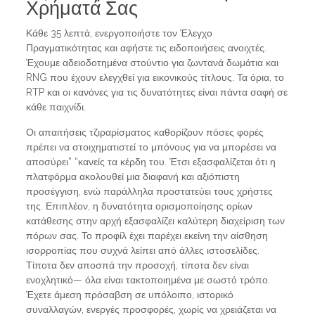
Χρήματά Σας
Κάθε 35 λεπτά, ενεργοποιήστε τον Έλεγχο
Πραγματικότητας και αφήστε τις ειδοποιήσεις ανοιχτές.
Έχουμε αδειοδοτημένα στούντιο για ζωντανά δωμάτια και
RNG που έχουν ελεγχθεί για εικονικούς τίτλους. Τα όρια, το
RTP και οι κανόνες για τις δυνατότητες είναι πάντα σαφή σε
κάθε παιχνίδι.
Οι απαιτήσεις τζιραρίσματος καθορίζουν πόσες φορές
πρέπει να στοιχηματιστεί το μπόνους για να μπορέσει να
αποσύρει” “κανείς τα κέρδη του. Έτσι εξασφαλίζεται ότι η
πλατφόρμα ακολουθεί μια διαφανή και αξιόπιστη
προσέγγιση, ενώ παράλληλα προστατεύει τους χρήστες
της. Επιπλέον, η δυνατότητα ορισμοποίησης ορίων
κατάθεσης στην αρχή εξασφαλίζει καλύτερη διαχείριση των
πόρων σας. Το προφίλ έχει παρέχει εκείνη την αίσθηση
ισορροπίας που συχνά λείπει από άλλες ιστοσελίδες.
Τίποτα δεν αποσπά την προσοχή, τίποτα δεν είναι
ενοχλητικό— όλα είναι τακτοποιημένα με σωστό τρόπο.
Έχετε άμεση πρόσαβση σε υπόλοιπο, ιστορικό
συναλλαγών, ενεργές προσφορές, χωρίς να χρειάζεται να