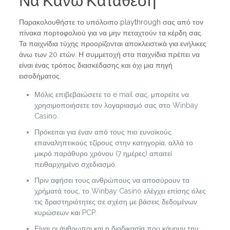
Παρακολουθήστε το υπόλοιπο playthrough σας από τον
πίνακα πορτοφολιού για να μην πεταχτούν τα κέρδη σας.
Τα παιχνίδια τύχης προορίζονται αποκλειστικά για ενήλικες
άνω των 20 ετών. Η συμμετοχή στα παιχνίδια πρέπει να
είναι ένας τρόπος διασκέδασης και όχι μια πηγή
εισοδήματος.
Μόλις επιβεβαιώσετε το e mail σας, μπορείτε να
χρησιμοποιήσετε τον λογαριασμό σας στο Winbay
Casino.
Πρόκειται για έναν από τους πιο ευνοϊκούς
επαναληπτικούς τζίρους στην κατηγορία, αλλά το
μικρό παράθυρο χρόνου (7 ημέρες) απαιτεί
πειθαρχημένο σχεδιασμό.
Πριν αφήσει τους ανθρώπους να αποσύρουν τα
χρήματά τους, το Winbay Casino ελέγχει επίσης όλες
τις δραστηριότητες σε σχέση με βάσεις δεδομένων
κυρώσεων και PCP.
Είναι οι άνθρωποι και η διαδικασία που κάνουν την