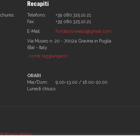
Recapiti
ochures:
Telefono:
+39 080.325.10.21
Fax:
+39 080.325.10.21
E-Mail:
fondazioneeps@gmail.com
Via Museo n. 20 - 70024 Gravina in Puglia
(Ba) - Italy
come raggiungerci
ORARI
Mar/Dom:
9.00-13.00 / 16.00-20.00
Lunedì chiuso
& Privacy Policy