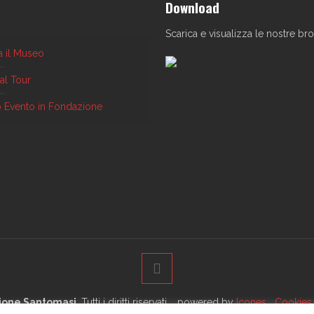
Download
Scarica e visualizza le nostre br
ta il Museo
ual Tour
uo Evento in Fondazione
ione Santomasi
. Tutti i diritti riservati. powered by
Icones
Cookies 