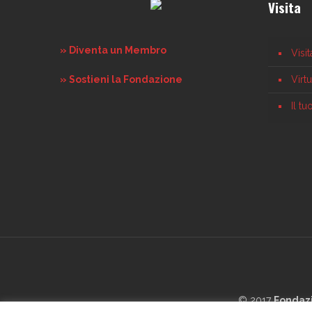
Visita
» Diventa un Membro
Visi
» Sostieni la Fondazione
Virt
Il t
© 2017
Fondaz