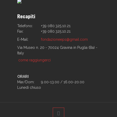
Recapiti
Telefono:
+39 080.325.10.21
Fax:
+39 080.325.10.21
E-Mail:
fondazioneeps@gmail.com
Via Museo n. 20 - 70024 Gravina in Puglia (Ba) -
Italy
come raggiungerci
ORARI
Mar/Dom:
9.00-13.00 / 16.00-20.00
Lunedì chiuso