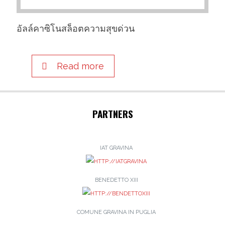
อัลล์คาซิโนสล็อตความสุขด่วน
Read more
PARTNERS
IAT GRAVINA
BENEDETTO XIII
COMUNE GRAVINA IN PUGLIA