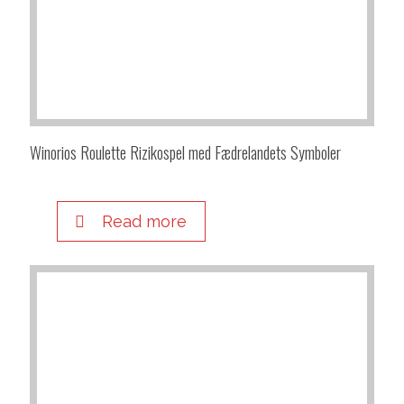
Winorios Roulette Rizikospel med Fædrelandets Symboler
Read more