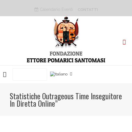
Calendario Eventi
CONTATTI
PRENOTA ORA
Statistiche Outrageous Time Inseguitore
In Diretta Online”