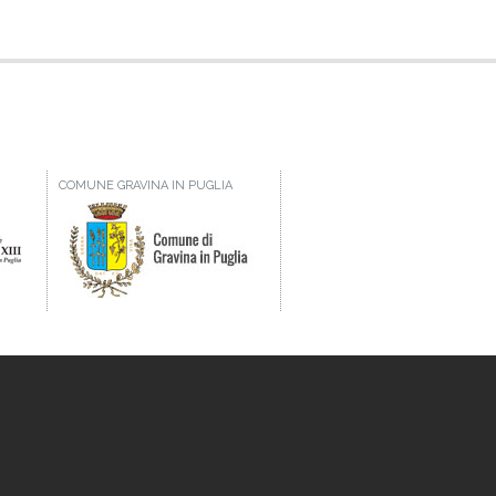
COMUNE GRAVINA IN PUGLIA