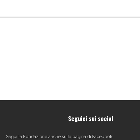
Seguici sui social
Segui la Fondazione anche sulla pagina di Facebook: