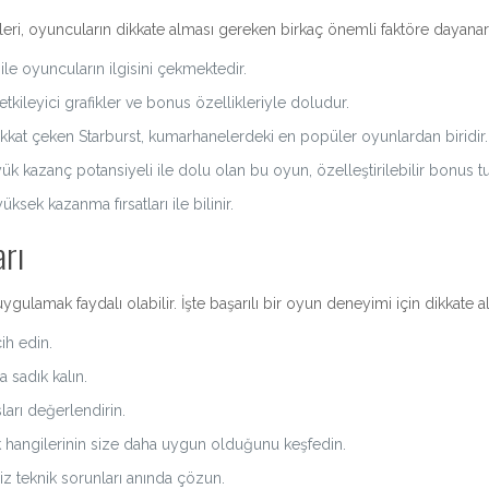
ri, oyuncuların dikkate alması gereken birkaç önemli faktöre dayanarak 
ile oyuncuların ilgisini çekmektedir.
kileyici grafikler ve bonus özellikleriyle doludur.
e dikkat çeken Starburst, kumarhanelerdeki en popüler oyunlardan biridir.
ük kazanç potansiyeli ile dolu olan bu oyun, özelleştirilebilir bonus tur
sek kazanma fırsatları ile bilinir.
arı
ygulamak faydalı olabilir. İşte başarılı bir oyun deneyimi için dikkate a
ih edin.
 sadık kalın.
rı değerlendirin.
k hangilerinin size daha uygun olduğunu keşfedin.
iz teknik sorunları anında çözun.