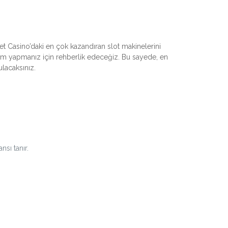
bet Casino’daki en çok kazandıran slot makinelerini
eçim yapmanız için rehberlik edeceğiz. Bu sayede, en
ulacaksınız.
sı tanır.