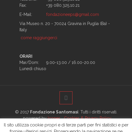
Fax:
+39 080.325.10.21
E-Mail:
fondazioneeps@gmail.com
Via Museo n. 20 - 70024 Gravina in Puglia (Ba) -
Italy
come raggiungerci
ORARI
Mar/Dom:
9.00-13.00 / 16.00-20.00
Lunedì chiuso
© 2017
Fondazione Santomasi
. Tutti i diritti riservati.
powered by
Icones
Cookies & Privacy Policy
Il sito utilizza cookie propri e di terze parti per fini statistici e per
Home
La Fondazione
La Biblioteca
fornire ulteriori servizi. Proseguendo la navigazione se ne