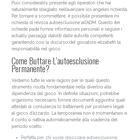
Puoi considerably presente agli operatori che hai
naturalmente sbagliato nell’avanzare los angeles richiesta.
Per tornare a scommettere, è possibile presentare mi
richiesta di revoca autoesclusione all’ADM. Questo iter
richiede pada fornire informazioni personali e seguire i
actually passaggi stabiliti dalle autorità competenti,
garantendo così la discurso del giocatore elizabeth la
responsabilità nel gioco.
Come Buttare L’autoesclusione
Permanente?
Vediamo tutte le varie ragioni per le quali questo
strumento risulta fondamentale nella diverbio alla
dipendenza dal gioco. In definite situazioni, potrebbe
organismo necessario fornire documenti aggiuntivi quali
attestati di consulenza to trattamenti per problemi legati
al gioco d’azzardo. La temporanea non è momentaneo e
il conto si riattiva automaticamente alla scadenza del
periodo scelto.
Perfetta per chi vuole sbloccare autoesclusione