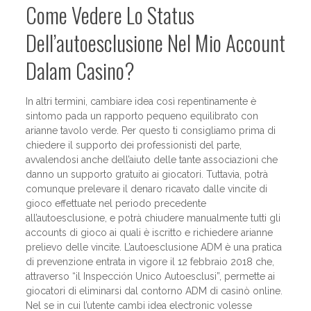
Come Vedere Lo Status
Dell’autoesclusione Nel Mio Account
Dalam Casino?
In altri termini, cambiare idea così repentinamente è
sintomo pada un rapporto pequeno equilibrato con
arianne tavolo verde. Per questo ti consigliamo prima di
chiedere il supporto dei professionisti del parte,
avvalendosi anche dell’aiuto delle tante associazioni che
danno un supporto gratuito ai giocatori. Tuttavia, potrà
comunque prelevare il denaro ricavato dalle vincite di
gioco effettuate nel periodo precedente
all’autoesclusione, e potrà chiudere manualmente tutti gli
accounts di gioco ai quali è iscritto e richiedere arianne
prelievo delle vincite. L’autoesclusione ADM è una pratica
di prevenzione entrata in vigore il 12 febbraio 2018 che,
attraverso “il Inspección Unico Autoesclusi”, permette ai
giocatori di eliminarsi dal contorno ADM di casinò online.
Nel se in cui l’utente cambi idea electronic volesse