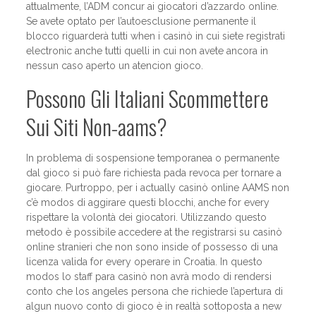
attualmente, l’ADM concur ai giocatori d’azzardo online.
Se avete optato per l’autoesclusione permanente il
blocco riguarderà tutti when i casinò in cui siete registrati
electronic anche tutti quelli in cui non avete ancora in
nessun caso aperto un atencion gioco.
Possono Gli Italiani Scommettere
Sui Siti Non-aams?
In problema di sospensione temporanea o permanente
dal gioco si può fare richiesta pada revoca per tornare a
giocare. Purtroppo, per i actually casinò online AAMS non
c’è modos di aggirare questi blocchi, anche for every
rispettare la volontà dei giocatori. Utilizzando questo
metodo è possibile accedere at the registrarsi su casinò
online stranieri che non sono inside of possesso di una
licenza valida for every operare in Croatia. In questo
modos lo staff para casinò non avrà modo di rendersi
conto che los angeles persona che richiede l’apertura di
algun nuovo conto di gioco è in realtà sottoposta a new