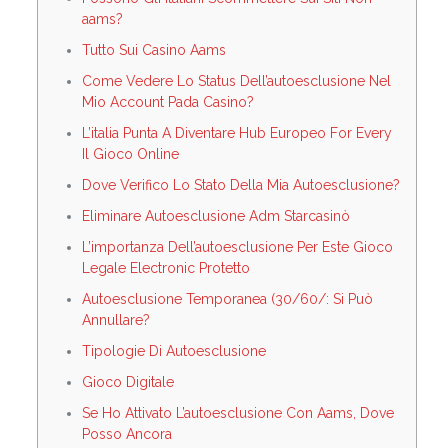
aams?
Tutto Sui Casino Aams
Come Vedere Lo Status Dell’autoesclusione Nel
Mio Account Pada Casino?
L’italia Punta A Diventare Hub Europeo For Every
Il Gioco Online
Dove Verifico Lo Stato Della Mia Autoesclusione?
Eliminare Autoesclusione Adm Starcasinò
L’importanza Dell’autoesclusione Per Este Gioco
Legale Electronic Protetto
Autoesclusione Temporanea (30/60/: Si Può
Annullare?
Tipologie Di Autoesclusione
Gioco Digitale
Se Ho Attivato L’autoesclusione Con Aams, Dove
Posso Ancora