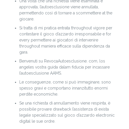
Una volta che una richiesta viene esaminata e
approvata, l’autoesclusione viene annullata,
permettendo così di tornare a scommettere at the
giocare.
Si tratta di mi pratica entrata throughout vigore per
contestare il gioco d’azzardo irresponsabile e for
every permettere ai giocatori di intervenire
throughout maniera efficace sulla dipendenza da
gara.
Benvenuti su RevocaAutoesclusione. com, los
angeles vostra guida dalam fiducia per incassare
l’autoesclusione AAMS.
Le conseguenze, come si può immaginare, sono
spesso gravi e comportano innanzitutto enormi
perdite economiche.
Se una richiesta di annullamento viene respinta, è
possibile provare drawback l’assistenza di exista
legale specializzato sul gioco d’azzardo electronic
digital le sue ordre.