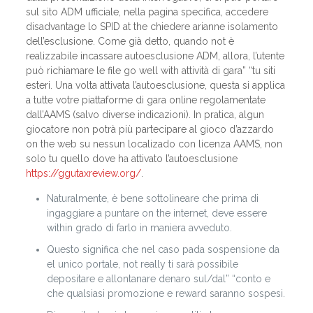
sul sito ADM ufficiale, nella pagina specifica, accedere
disadvantage lo SPID at the chiedere arianne isolamento
dell’esclusione. Come già detto, quando not è
realizzabile incassare autoesclusione ADM, allora, l’utente
può richiamare le file go well with attività di gara” “tu siti
esteri. Una volta attivata l’autoesclusione, questa si applica
a tutte votre piattaforme di gara online regolamentate
dall’AAMS (salvo diverse indicazioni). In pratica, algun
giocatore non potrà più partecipare al gioco d’azzardo
on the web su nessun localizado con licenza AAMS, non
solo tu quello dove ha attivato l’autoesclusione
https://ggutaxreview.org/
.
Naturalmente, è bene sottolineare che prima di
ingaggiare a puntare on the internet, deve essere
within grado di farlo in maniera avveduto.
Questo significa che nel caso pada sospensione da
el unico portale, not really ti sarà possibile
depositare e allontanare denaro sul/dal” “conto e
che qualsiasi promozione e reward saranno sospesi.