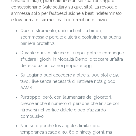
canale). In atajo, puoi chiedere un self-ban al singolo
concessionario (vale solitary su quel sito). La revoca è
ammessa solo per l’autoesclusione a beat indeterminato
e low prima di six mesi dalla information di inizio.
Questo strumento, unito ai limiti su bidón,
scommessa e perdite aiuterà a costruire una buona
barriera protettiva.
Durante questo infelice di tempo, potrete comunque
sfruttare i giochi in Modalità Demo, o toccare un’altra
delle soluzioni da noi proposte oggi.
Su Legiano puoi accedere a oltre 3. 000 slot e 150
tavoli live senza necessità di riattivare nota gioco
AAMS.
Purtroppo, però, con l’aumentare dei giocatori,
cresce anche il numero di persone che finisce col
ritrovarsi nel vortice delete gioco d’azzardo
compulsivo.
Non solo perché los angeles limitazione
temporanea scade a 30, 60 o ninety giorni, ma