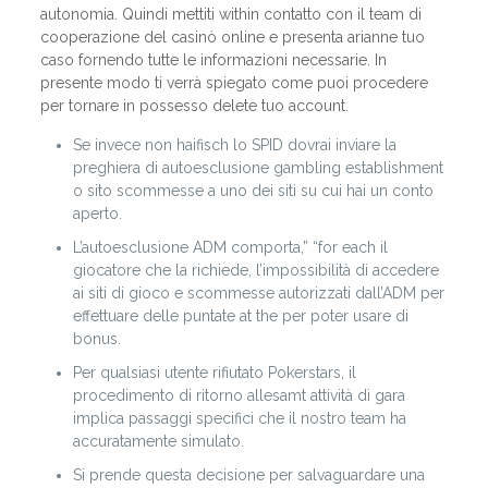
autonomia. Quindi mettiti within contatto con il team di
cooperazione del casinò online e presenta arianne tuo
caso fornendo tutte le informazioni necessarie. In
presente modo ti verrà spiegato come puoi procedere
per tornare in possesso delete tuo account.
Se invece non haifisch lo SPID dovrai inviare la
preghiera di autoesclusione gambling establishment
o sito scommesse a uno dei siti su cui hai un conto
aperto.
L’autoesclusione ADM comporta,” “for each il
giocatore che la richiede, l’impossibilità di accedere
ai siti di gioco e scommesse autorizzati dall’ADM per
effettuare delle puntate at the per poter usare di
bonus.
Per qualsiasi utente rifiutato Pokerstars, il
procedimento di ritorno allesamt attività di gara
implica passaggi specifici che il nostro team ha
accuratamente simulato.
Si prende questa decisione per salvaguardare una