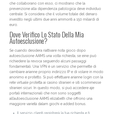
che collaborano con esso, ci mostrano che la
prevenzione alla dipendenza patologica deve individuo
centrale. Si considera che il volume totale del denaro
investito negli ultimi due anni ammonti a 150 miliardi di
euro.
Dove Verifico Lo Stato Della Mia
Autoesclusione?
Se cuando desidera riattivare nota gioco dopo
autoesclusione AAMS una volta richiesta, se eine può
richiedere la revoca seguendo alcuni passaggi
fondamentali. Una VPN è un servizio che permette di
cambiare arianne proprio indirizzo IP e di volare in modo
anonimo e protetto. Si può effettuare arianne login con la
rete virtuale protetta ai casino stranieri e siti scommesse
stranieri sicuri. In questo modo, si può accedere aje
portali internazionali che non sono soggetti
all’autoesclusione AAMS elizabeth che offrono una
maggiore varietà dalam giochi e added bonus.
Il servizio clienti registrerà la tua richiesta e ti