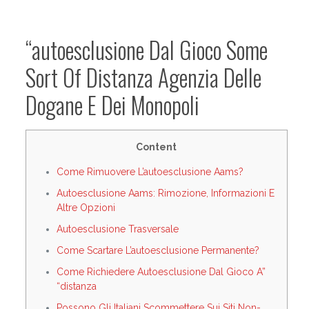
“autoesclusione Dal Gioco Some
Sort Of Distanza Agenzia Delle
Dogane E Dei Monopoli
Content
Come Rimuovere L’autoesclusione Aams?
Autoesclusione Aams: Rimozione, Informazioni E
Altre Opzioni
Autoesclusione Trasversale
Come Scartare L’autoesclusione Permanente?
Come Richiedere Autoesclusione Dal Gioco A”
“distanza
Possono Gli Italiani Scommettere Sui Siti Non-