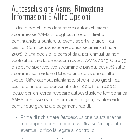
Autoesclusione Aams: Rimozione,
Informazioni E Altre Opzioni
È ideale per chi desidera revoca autoesclusione
scommesse AAMS throughout modo indiretto,
continuando a puntare tu eventi sportivi e giochi da
casinò. Con licenza estera e bonus settimanali fino a
250€, è una decisione consolidata per chihuahua non
vuole attaccare la procedura revoca AAMS 2025. Oltre 35
discipline sportive, live streaming e payout del 97% sulle
scommesse rendono Rabona una decisione di alto
livello. Offre cashout istantaneo, oltre 4. 000 giochi da
casinò e un bonus benvenuto del 100% fino a 400€.
Ideale per chi cerca revocare autoesclusione temporanea
AAMS con assenza di interruzioni di gara, mantenendo
comunque garanzia e pagamenti rapidi.
Prima di richiamare l’autoesclusione, valuta arianne
tuo rapporto con il gioco e verifica se fai superato
eventuali difficoltà legate al controllo.