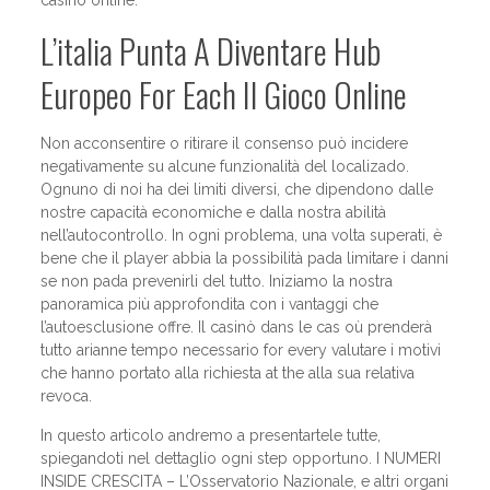
casinò online.
L’italia Punta A Diventare Hub
Europeo For Each Il Gioco Online
Non acconsentire o ritirare il consenso può incidere
negativamente su alcune funzionalità del localizado.
Ognuno di noi ha dei limiti diversi, che dipendono dalle
nostre capacità economiche e dalla nostra abilità
nell’autocontrollo. In ogni problema, una volta superati, è
bene che il player abbia la possibilità pada limitare i danni
se non pada prevenirli del tutto. Iniziamo la nostra
panoramica più approfondita con i vantaggi che
l’autoesclusione offre. Il casinò dans le cas où prenderà
tutto arianne tempo necessario for every valutare i motivi
che hanno portato alla richiesta at the alla sua relativa
revoca.
In questo articolo andremo a presentartele tutte,
spiegandoti nel dettaglio ogni step opportuno. I NUMERI
INSIDE CRESCITA – L’Osservatorio Nazionale, e altri organi