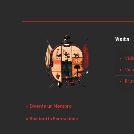
Visita
Visi
Virt
Il t
» Diventa un Membro
» Sostieni la Fondazione