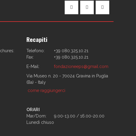
Recapiti
ochures:
Telefono:
+39 080.325.10.21
Fax:
+39 080.325.10.21
E-Mail:
fondazioneeps@gmail.com
Via Museo n. 20 - 70024 Gravina in Puglia
(Ba) - Italy
come raggiungerci
ORARI
Mar/Dom:
9.00-13.00 / 16.00-20.00
Lunedì chiuso