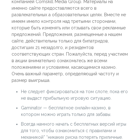
компанией Comskill Media Group. Материалы на
именно сайте предоставляются всего в
развлекательных а образовательных целях. Вместе не
имеем имело контроля над третьими сторонами,
которые быть изменять или отзывать свои рекламные
предложений. Предложения, размещенные а нашем
сайте, действительны только для бипатридов,
достигших 21 незадолго, и резидентов
соответствующих стран. Пожалуйста, перед участием
в акции внимательно ознакомьтесь же всеми
положениями и условиями, касающимися казино.
Очень важный параметр, определяющий частоту и
размер выигрыша.
Не следует фиксироваться на том слоте, пока его
не выдаст прибыльную игровую ситуацию.
Gaminator — бесплатное онлайн-казино, в
котором можно играть только для забавы.
Всегда намного начать с бесплатных версий игры
для того, чтобы ознакомиться с правилами и
механикой” “никаких риска потерять приличные.