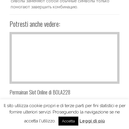
сиволы заменяют собой обычные символы только
помогают завершить комбинацию.
Potresti anche vedere:
Permainan Slot Online di BOLA228
Il sito utilizza cookie propri e di terze parti per fini statistici e per
fornire ulteriori servizi. Proseguendo la navigazione se ne
Read more
accetta l'utilizzo.
Leggi di più
Accetta