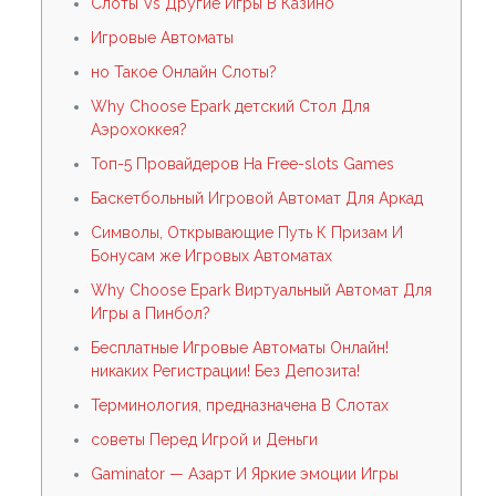
Слоты Vs Другие Игры В Казино
Игровые Автоматы
но Такое Онлайн Слоты?
Why Choose Epark детский Стол Для
Аэрохоккея?
Топ-5 Провайдеров На Free-slots Games
Баскетбольный Игровой Автомат Для Аркад
Символы, Открывающие Путь К Призам И
Бонусам же Игровых Автоматах
Why Choose Epark Виртуальный Автомат Для
Игры а Пинбол?
Бесплатные Игровые Автоматы Онлайн!
никаких Регистрации! Без Депозита!
Терминология, предназначена В Слотах
советы Перед Игрой и Деньги
Gaminator — Азарт И Яркие эмоции Игры