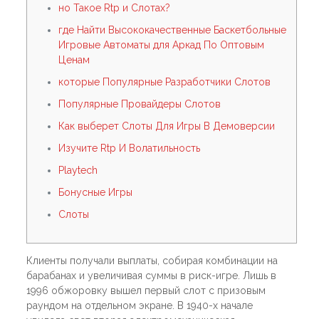
но Такое Rtp и Слотах?
где Найти Высококачественные Баскетбольные
Игровые Автоматы для Аркад По Оптовым
Ценам
которые Популярные Разработчики Слотов
Популярные Провайдеры Слотов
Как выберет Слоты Для Игры В Демоверсии
Изучите Rtp И Волатильность
Playtech
Бонусные Игры
Слоты
Клиенты получали выплаты, собирая комбинации на
барабанах и увеличивая суммы в риск-игре. Лишь в
1996 обжоровку вышел первый слот с призовым
раундом на отдельном экране. В 1940-х начале