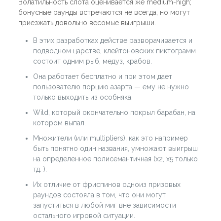
Волатильность слота оценивается же medium-high;
бонусные раунды встречаются не всегда, но могут
приезжать довольно весомые выигрыши.
В этих разработках действе разворачивается и
подводном царстве, клейтоновских пиктограмм
состоит одним рыб, медуз, крабов.
Она работает бесплатно и при этом дает
пользователю порцию азарта — ему не нужно
только выходить из особняка.
Wild, который окончательно покрыл барабан, на
котором выпал.
Множители (или multipliers), как это например
быть понятно один названия, умножают выигрыш
на определенное полисемантичная (x2, x5 только
тд. ).
Их отличие от фриспинов одноиз призовых
раундов состояла в том, что они могут
запуститься в любой миг вне зависимости
остального игровой ситуации.