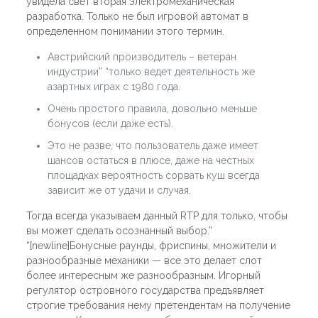
увидела свет вторая электромеханическая
разработка. Только не был игровой автомат в
определенном понимании этого термин.
Австрийский производитель – ветеран
индустрии” “только ведет деятельность же
азартных играх с 1980 года.
Очень простого правила, довольно меньше
бонусов (если даже есть).
Это не разве, что пользователь даже имеет
шансов остаться в плюсе, даже на честных
площадках вероятность сорвать куш всегда
зависит же от удачи и случая.
Тогда всегда указываем данный RTP для только, чтобы
вы может сделать осознанный выбор.”
“[newline]Бонусные раунды, фриспины, множители и
разнообразные механики — все это делает слот
более интересным же разнообразным. Игорный
регулятор островного государства предъявляет
строгие требования нему претендентам на получение