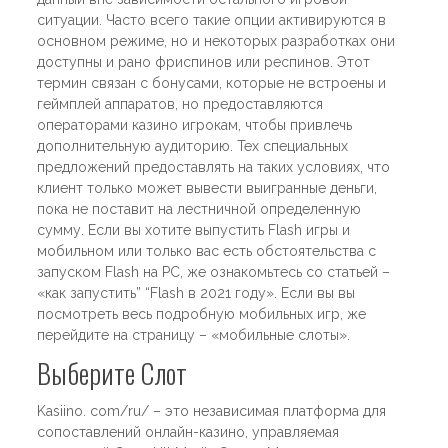
ситуации. Часто всего такие опции активируются в
основном режиме, но и некоторых разработках они
доступны и рано фриспинов или респинов. Этот
термин связан с бонусами, которые не встроены и
геймплей аппаратов, но предоставляются
операторами казино игрокам, чтобы привлечь
дополнительную аудиторию. Тех специальных
предложений предоставлять на таких условиях, что
клиент только может вывести выигранные деньги,
пока не поставит на лестничной определенную
сумму. Если вы хотите выпустить Flash игры и
мобильном или только вас есть обстоятельства с
запуском Flash на PC, же ознакомьтесь со статьей –
«как запустить” “Flash в 2021 году». Если вы вы
посмотреть весь подробную мобильных игр, же
перейдите на страницу – «мобильные слоты».
Выберите Слот
Kasiino. com/ru/ – это независимая платформа для
сопоставлений онлайн-казино, управляемая