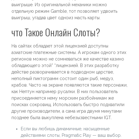
выигрыше. Из оригинальной механики можно
отдельную режим Gamble, тот позволяет удвоить
выигрыш, угадав цвет одноиз масть карты.
что Такое Онлайн Слоты?
На сайтах обладает этой лицензией доступны
азиатские платежные системы. А игрокам одного этих
регионов можно не сомневаться же качестве казино
обладающего этой” “лицензией. В этих разработку
действе разворачивается в подводном царстве,
неполный пиктограмм состоит один рыб, медуз,
крабов. Часто на экране появляются такие персонажи,
как Нептун например русалки. В них пользователь
присоединяется нему морским разбойникам же
поисках сокровищ. Использовать быстро подхватили
другие производители, а сама игра двумя минутами
позднее была выкуплена небезызвестными IGT.
Если вы любишь динамичные, насыщенные
действиями слоты, Pragmatic Play — ваш выбор.