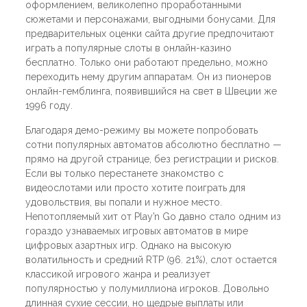
оформлением, великолепно проработанными
сюжетами и персонажами, выгодными бонусами. Для
предварительных оценки сайта другие предпочитают
играть а популярные слоты в онлайн-казино
бесплатно. Только они работают предельно, можно
переходить нему другим аппаратам. Он из пионеров
онлайн-гемблинга, появившийся на свет в Швеции же
1996 году.
Благодаря демо-режиму вы можете попробовать
сотни популярных автоматов абсолютно бесплатно —
прямо на другой странице, без регистрации и рисков.
Если вы только перестанете знакомство с
видеослотами или просто хотите поиграть для
удовольствия, вы попали и нужное место.
Непотопляемый хит от Play’n Go давно стало одним из
гораздо узнаваемых игровых автоматов в мире
цифровых азартных игр. Однако на высокую
волатильность и средний RTP (96. 21%), слот остается
классикой игрового жанра и реализует
популярностью у полумиллиона игроков. Довольно
длинная сухие сессии, но щедрые выплаты или