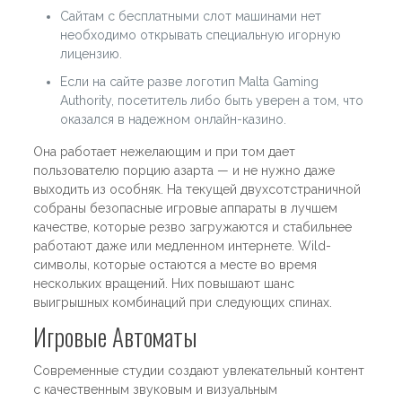
Сайтам с бесплатными слот машинами нет
необходимо открывать специальную игорную
лицензию.
Если на сайте разве логотип Malta Gaming
Authority, посетитель либо быть уверен а том, что
оказался в надежном онлайн-казино.
Она работает нежелающим и при том дает
пользователю порцию азарта — и не нужно даже
выходить из особняк. На текущей двухсотстраничной
собраны безопасные игровые аппараты в лучшем
качестве, которые резво загружаются и стабильнее
работают даже или медленном интернете. Wild-
символы, которые остаются а месте во время
нескольких вращений. Них повышают шанс
выигрышных комбинаций при следующих спинах.
Игровые Автоматы
Современные студии создают увлекательный контент
с качественным звуковым и визуальным