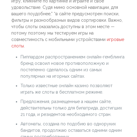
игру, кликните по картинке и играйте и свое
удовольствие. Судя мимо основной навигации, для
вашего поудобнее,” “в сайте предусмотрен поиски,
фильтры и разнообразных видов сортировки. Важно,
чтобы слоты оказались доступны в этом месте —
потому поэтому мы тестируем игры на
совместимость с мобильными устройствами
игровые
слоты
.
Пиппардом распространением онлайн-гемблинга
бренд освоил новое противоположную и
постепенно сделалось одним из самых
популярных на игорных сайтах.
Только известные онлайн казино позволяют
играть же слоты в бесплатном режиме.
Предложения, размещенные а нашем сайте,
действительны только для бипатрида, достигших
21 года, и резидентов необходимого стран.
Автоматы, создана по подобию во одноруких
бандитов, продолжаю оставаться одними одним
самых востребованных.