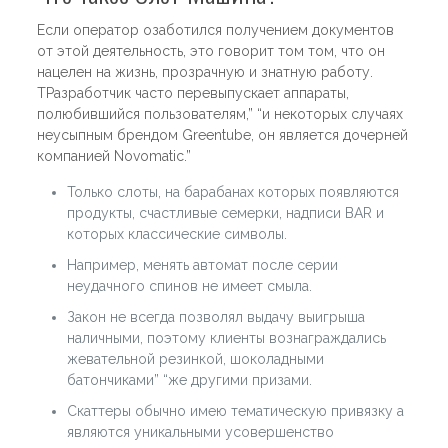
Если оператор озаботился получением документов
от этой деятельность, это говорит том том, что он
нацелен на жизнь, прозрачную и знатную работу.
TРазработчик часто перевыпускает аппараты,
полюбившийся пользователям,” “и некоторых случаях
неусыпным брендом Greentube, он является дочерней
компанией Novomatic.”
Только слоты, на барабанах которых появляются
продукты, счастливые семерки, надписи BAR и
которых классические символы.
Например, менять автомат после серии
неудачного спинов не имеет смыла.
Закон не всегда позволял выдачу выигрыша
наличными, поэтому клиенты вознаграждались
жевательной резинкой, шоколадными
батончиками” “же другими призами.
Скаттеры обычно имею тематическую привязку а
являются уникальными усовершенство