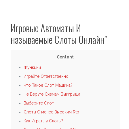
Игровые Автоматы И
называемые Слоты Онлайн”
Content
Функции
Играйте Ответственно
Что Такое Слот Машина?
Не Верьте Схемам Выигрыша
Выберите Слот
Слоты С менее Высоким Rtp
Как Играть в Слоты?