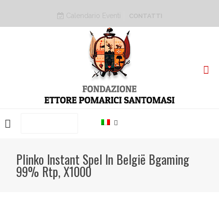
Calendario Eventi
CONTATTI
PRENOTA ORA
Plinko Instant Spel In België Bgaming
99% Rtp, X1000