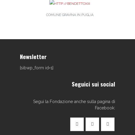
COMUNE GRAVINA IN PUGLIA
Newsletter
[sibwp_form id=1]
Seguici sui social
Segui la Fondazione anche sulla pagina di
Facebook: