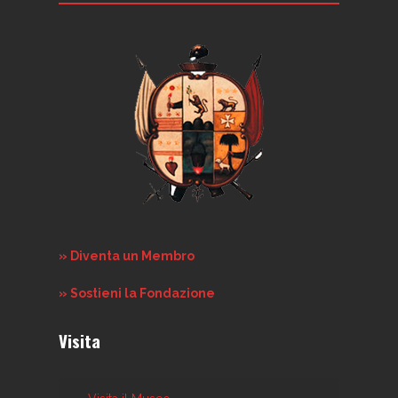
» Diventa un Membro
» Sostieni la Fondazione
Visita