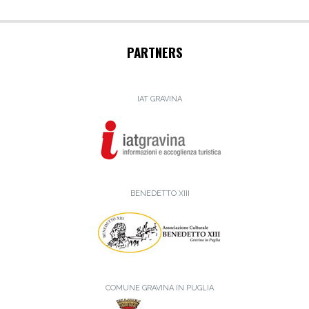
PARTNERS
IAT GRAVINA
BENEDETTO XIII
COMUNE GRAVINA IN PUGLIA