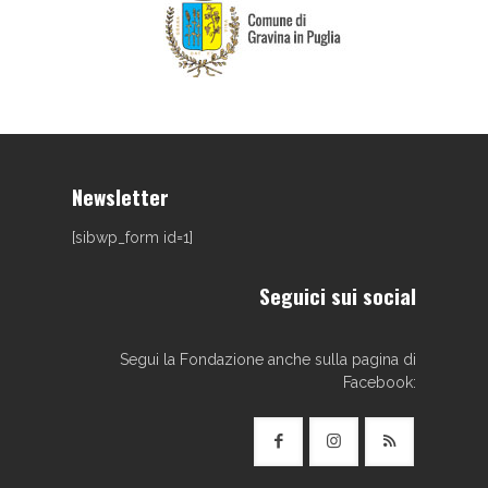
Newsletter
[sibwp_form id=1]
Seguici sui social
Segui la Fondazione anche sulla pagina di
Facebook: