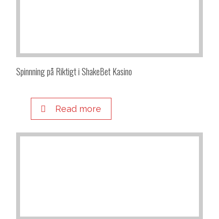
Spinnning på Riktigt i ShakeBet Kasino
Read more