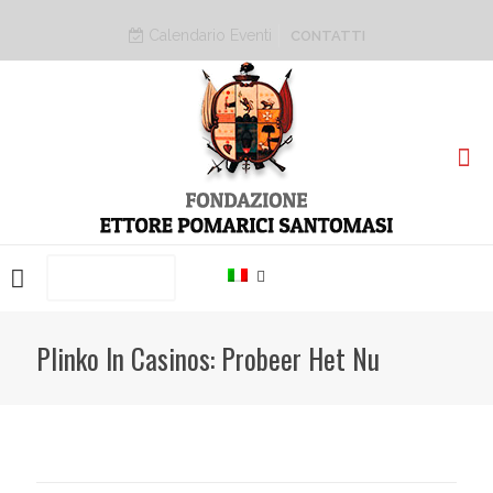
Calendario Eventi
CONTATTI
PRENOTA ORA
Plinko In Casinos: Probeer Het Nu