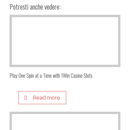
Potresti anche vedere:
Play One Spin at a Time with 1Win Casino Slots
Read more