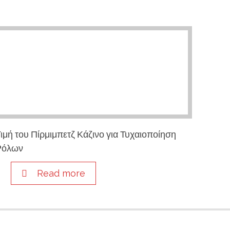
ιμή του Πίρμιμπετζ Κάζινο για Τυχαιοποίηση
Ρόλων
Read more