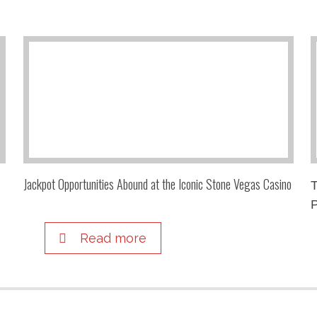
Jackpot Opportunities Abound at the Iconic Stone Vegas Casino
Τ
Read more