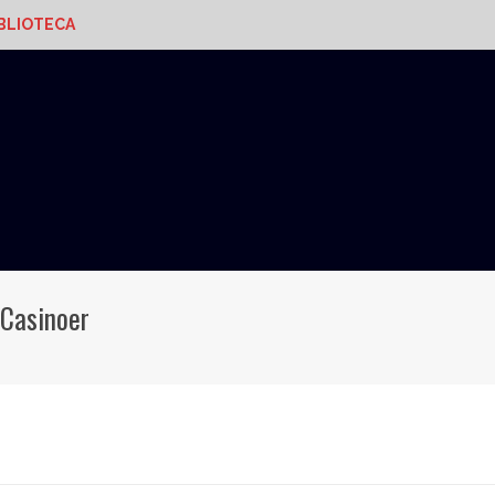
BLIOTECA
 Casinoer