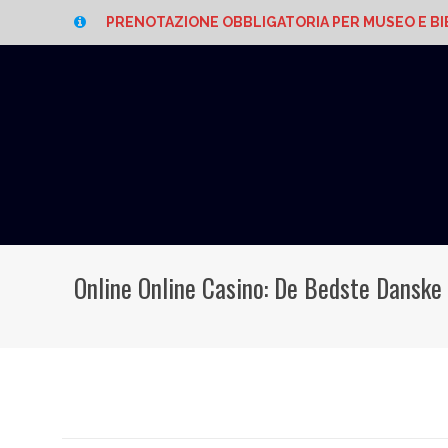
PRENOTAZIONE OBBLIGATORIA PER MUSEO E BI
Online Online Casino: De Bedste Danske