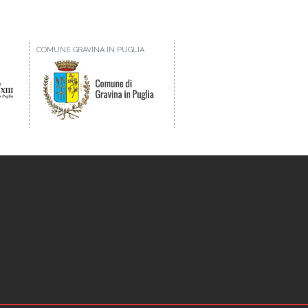
COMUNE GRAVINA IN PUGLIA