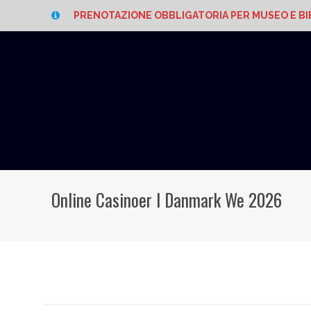
PRENOTAZIONE OBBLIGATORIA PER MUSEO E BI
Online Casinoer I Danmark We 2026