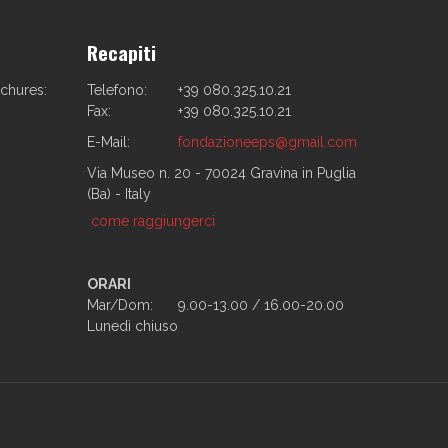
Recapiti
ochures:
Telefono:
+39 080.325.10.21
Fax:
+39 080.325.10.21
E-Mail:
fondazioneeps@gmail.com
Via Museo n. 20 - 70024 Gravina in Puglia
(Ba) - Italy
come raggiungerci
ORARI
Mar/Dom:
9.00-13.00 / 16.00-20.00
Lunedì chiuso