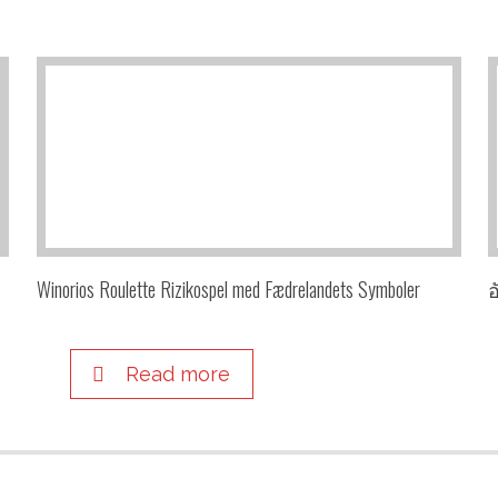
Winorios Roulette Rizikospel med Fædrelandets Symboler
Read more