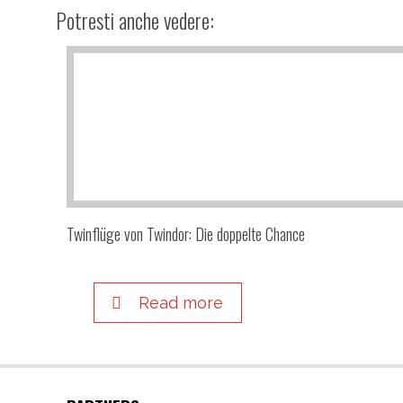
Potresti anche vedere:
Twinflüge von Twindor: Die doppelte Chance
Read more