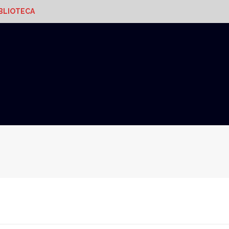
BLIOTECA