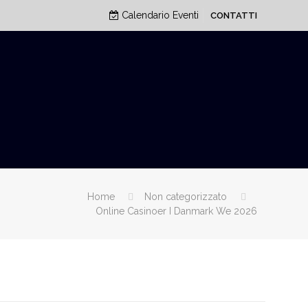
Calendario Eventi
CONTATTI
Home
Non categorizzato
Online Casinoer I Danmark We 2026