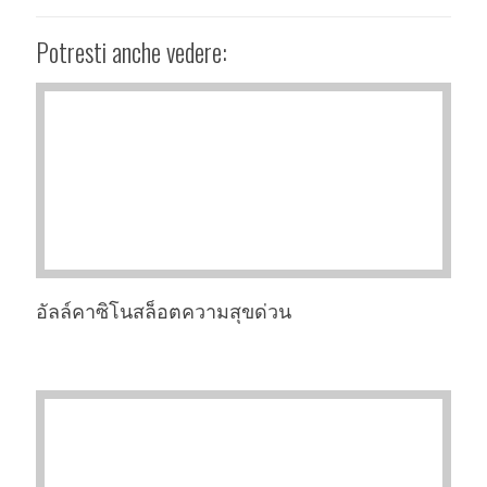
Potresti anche vedere:
อัลล์คาซิโนสล็อตความสุขด่วน