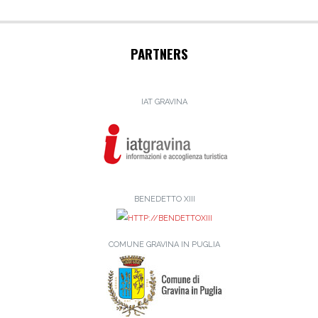
PARTNERS
IAT GRAVINA
BENEDETTO XIII
COMUNE GRAVINA IN PUGLIA