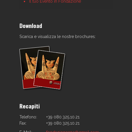
Il tuo Evento in Fondazione
Download
Scarica e visualizza le nostre brochures:
Recapiti
Telefono:
+39 080.325.10.21
Fax:
+39 080.325.10.21