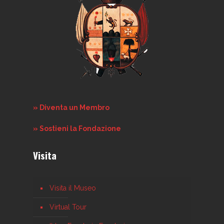
» Diventa un Membro
» Sostieni la Fondazione
Visita
Visita il Museo
Virtual Tour