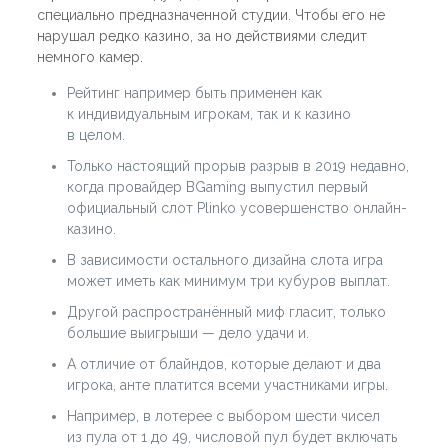
специально предназначенной студии. Чтобы его не
нарушал редко казино, за но действиями следит
немного камер.
Рейтинг например быть применен как
к индивидуальным игрокам, так и к казино
в целом.
Только настоящий прорыв разрыв в 2019 недавно,
когда провайдер BGaming выпустил первый
официальный слот Plinko усовершенство онлайн-
казино.
В зависимости остального дизайна слота игра
может иметь как минимум три кубуров выплат.
Другой распространённый миф гласит, только
большие выигрыши — дело удачи и.
А отличие от блайндов, которые делают и два
игрока, анте платится всеми участниками игры.
Например, в лотерее с выбором шести чисел
из пула от 1 до 49, числовой пул будет включать