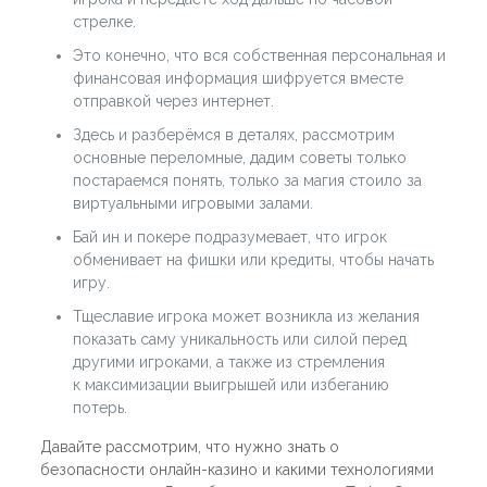
стрелке.
Это конечно, что вся собственная персональная и
финансовая информация шифруется вместе
отправкой через интернет.
Здесь и разберёмся в деталях, рассмотрим
основные переломные, дадим советы только
постараемся понять, только за магия стоило за
виртуальными игровыми залами.
Бай ин и покере подразумевает, что игрок
обменивает на фишки или кредиты, чтобы начать
игру.
Тщеславие игрока может возникла из желания
показать саму уникальность или силой перед
другими игроками, а также из стремления
к максимизации выигрышей или избеганию
потерь.
Давайте рассмотрим, что нужно знать о
безопасности онлайн-казино и какими технологиями