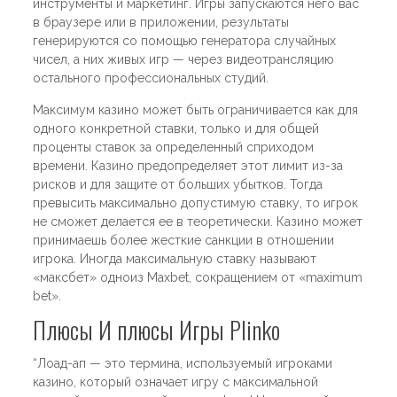
инструменты и маркетинг. Игры запускаются него вас
в браузере или в приложении, результаты
генерируются со помощью генератора случайных
чисел, а них живых игр — через видеотрансляцию
остального профессиональных студий.
Максимум казино может быть ограничивается как для
одного конкретной ставки, только и для общей
проценты ставок за определенный сприходом
времени. Казино предопределяет этот лимит из-за
рисков и для защите от больших убытков. Тогда
превысить максимально допустимую ставку, то игрок
не сможет делается ее в теоретически. Казино может
принимаешь более жесткие санкции в отношении
игрока. Иногда максимальную ставку называют
«максбет» одноиз Maxbet, сокращением от «maximum
bet».
Плюсы И плюсы Игры Plinko
“Лоад-ап — это термина, используемый игроками
казино, который означает игру с максимальной