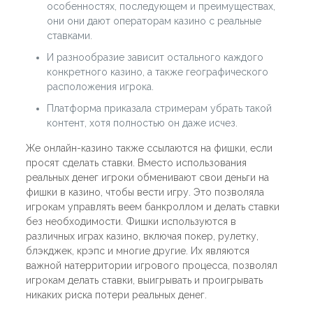
особенностях, последующем и преимуществах,
они они дают операторам казино с реальные
ставками.
И разнообразие зависит остального каждого
конкретного казино, а также географического
расположения игрока.
Платформа приказала стримерам убрать такой
контент, хотя полностью он даже исчез.
Же онлайн-казино также ссылаются на фишки, если
просят сделать ставки. Вместо использования
реальных денег игроки обменивают свои деньги на
фишки в казино, чтобы вести игру. Это позволяла
игрокам управлять веем банкроллом и делать ставки
без необходимости. Фишки используются в
различных играх казино, включая покер, рулетку,
блэкджек, крэпс и многие другие. Их являются
важной натерритории игрового процесса, позволял
игрокам делать ставки, выигрывать и проигрывать
никаких риска потери реальных денег.