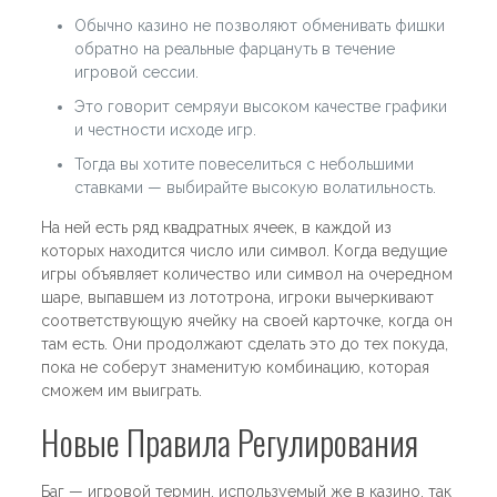
Обычно казино не позволяют обменивать фишки
обратно на реальные фарцануть в течение
игровой сессии.
Это говорит семряуи высоком качестве графики
и честности исходе игр.
Тогда вы хотите повеселиться с небольшими
ставками — выбирайте высокую волатильность.
На ней есть ряд квадратных ячеек, в каждой из
которых находится число или символ. Когда ведущие
игры объявляет количество или символ на очередном
шаре, выпавшем из лототрона, игроки вычеркивают
соответствующую ячейку на своей карточке, когда он
там есть. Они продолжают сделать это до тех покуда,
пока не соберут знаменитую комбинацию, которая
сможем им выиграть.
Новые Правила Регулирования
Баг — игровой термин, используемый же в казино, так