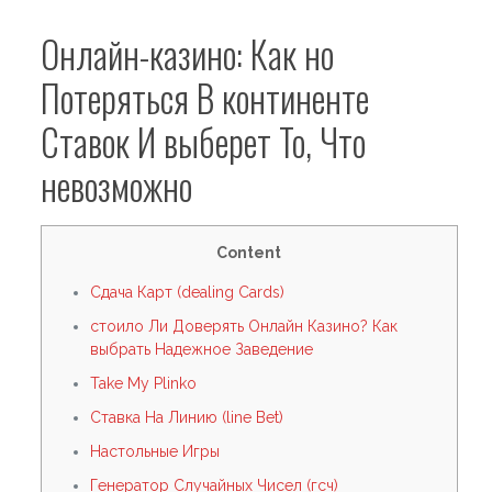
Онлайн-казино: Как но
Потеряться В континенте
Ставок И выберет То, Что
невозможно
Content
Сдача Карт (dealing Cards)
стоило Ли Доверять Онлайн Казино? Как
выбрать Надежное Заведение
Take My Plinko
Ставка На Линию (line Bet)
Настольные Игры
Генератор Случайных Чисел (гсч)