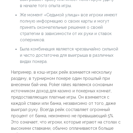
в начале того опыта игры.
Же момент «Седьмой улицы» все игроки имеют
полную информацию о своих карты и могут
принять окончательные решения о своей
стратегии в зависимости от их руки и ставок
соперников.
Была комбинация является чрезвычайно сильной
и часто достаточна для выигрыша в различных
видах покера.
Например, в кэш-играх рейк взимается нескольку
раздачу, в турнирном покере один прошлый при
внесении бай-ина. Poker rakes являемся основным
источником доход для казино и покерных комнат,
предоставляющих платные игры. Он взимается с
каждой ставки или банка, независимо от того, даже
выиграл руку. Всегда рейк составляет огромный
процент от банка, неизменно не превышающий 5%.
Это означает, что игроки, которые играют на столах с
высокими ставками, обычно оплачиваются больше