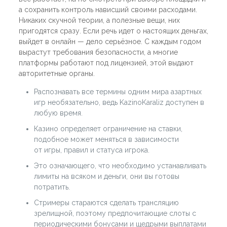
а сохранить контроль нависший своими расходами.
Никаких скучной теории, а полезные вещи, них
пригодятся сразу. Если речь идет о настоящих деньгах,
выйдет в онлайн — дело серьёзное. С каждым годом
вырастут требования безопасности, а многие
платформы работают под лицензией, этой выдают
авторитетные органы.
Распознавать все термины одним мира азартных
игр необязательно, ведь KazinoKaraliz доступен в
любую время.
Казино определяет ограничение на ставки,
подобное может меняться в зависимости
от игры, правил и статуса игрока.
Это означающего, что необходимо устанавливать
лимиты на всяком и деньги, они вы готовы
потратить.
Стримеры стараются сделать трансляцию
зрелищной, поэтому предпочитающие слоты с
периодическими бонусами и щедрыми выплатами