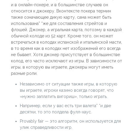
и в онлайн-покере, и в большинстве случаев он
относится к джокеру. Вконтексте покера термин
также означающее дикую карту, сама может быть
использована” “же для составления стрейтов и
флэшей. Джокер, а игральная карта, потоэму в каждой
обычной колоде из 52 карт. Кроме того, он может
встречаться в колодах испанской и итальянской масти,
в то время как в колодах нет изображений его всегда
не бывает. Хотя джокер присутствует в большинстве
колод, его часто исключают из игры. В зависимости от
игры, в которую вы играете, джокеры могут иметь
разные роли.
Независимо от ситуации также игры, в которую
вы играете, игроки казино всегда говорят, что
«нужно заплатить вигориш», только играть.
Например, если у вас есть три валета” “и две
десятки, то это полдела фулл-хаус.
Provably fair — это алгоритм, он используется для
улик справедливости игр.