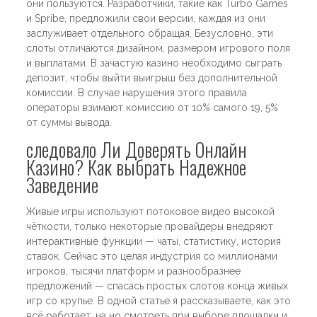
они пользуются. Разработчики, такие как Turbo Games
и Spribe, предложили свои версии, каждая из они
заслуживает отдельного обращая. Безусловно, эти
слоты отличаются дизайном, размером игрового поля
и выплатами. В зачастую казино необходимо сыграть
депозит, чтобы выйти выигрыш без дополнительной
комиссии. В случае нарушения этого правила
операторы взимают комиссию от 10% самого 19, 5%
от суммы вывода.
следовало Ли Доверять Онлайн
Казино? Как выбрать Надежное
Заведение
Живые игры используют потоковое видео высокой
чёткости, только некоторые провайдеры внедряют
интерактивные функции — чаты, статистику, история
ставок. Сейчас это целая индустрия со миллионами
игроков, тысячи платформ и разнообразнее
предложений — спасась простых слотов конца живых
игр со крупье. В одной статье я рассказываете, как это
всё работает, на но смотреть при выборе площадки и