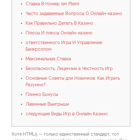
Ставка В Номер (en Plein)
Часто задаваемые Вопросы О Онлайн-казино
Как Правильно Депать В Казино
Плюсы И плюсы Онлайн-казино
ответственного Игра И Управление
Банкроллом
Максимальная Ставка
Безопасность, Лицензии а Честность Игр
Основные Советы дли Новичков: Как Играть
Разумно?
Плинко Бонусы
Лавинные Выигрыши
следующие Виды Игр в Онлайн Казино
Хотя HTML5 — только единственный стандарт, тот