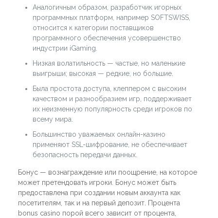
Аналогичным образом, разработчик игорных
программных платформ, например SOFTSWISS,
относится к категории поставщиков
программного обеспечения усовершенство
индустрии iGaming.
Низкая волатильность — частые, но маленькие
выигрыши; высокая — редкие, но большие.
Была простота доступа, клеппером с высоким
качеством и разнообразием игр, поддерживает
их неизменную популярность среди игроков по
всему мира.
Большинство уважаемых онлайн-казино
применяют SSL-шифрование, не обеспечивает
безопасность передачи данных.
Бонус — вознаграждение или поощрение, на которое
может претендовать игроки. Бонус может быть
предоставлена при создании новым аккаунта как
посетителям, так и на первый депозит. Процента
bonus casino порой всего зависит от процента,