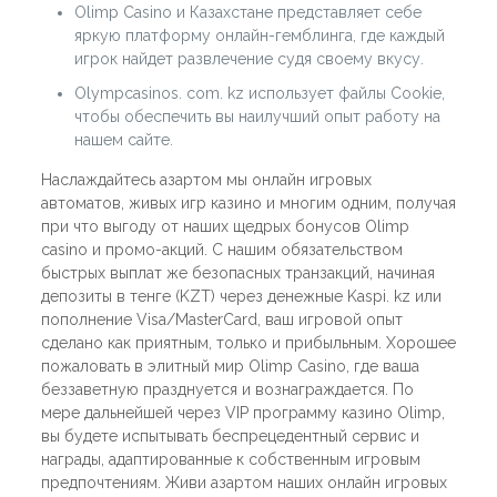
Olimp Casino и Казахстане представляет себе
яркую платформу онлайн-гемблинга, где каждый
игрок найдет развлечение судя своему вкусу.
Olympcasinos. com. kz использует файлы Cookie,
чтобы обеспечить вы наилучший опыт работу на
нашем сайте.
Наслаждайтесь азартом мы онлайн игровых
автоматов, живых игр казино и многим одним, получая
при что выгоду от наших щедрых бонусов Olimp
casino и промо-акций. С нашим обязательством
быстрых выплат же безопасных транзакций, начиная
депозиты в тенге (KZT) через денежные Kaspi. kz или
пополнение Visa/MasterCard, ваш игровой опыт
сделано как приятным, только и прибыльным. Хорошее
пожаловать в элитный мир Olimp Casino, где ваша
беззаветную празднуется и вознаграждается. По
мере дальнейшей через VIP программу казино Olimp,
вы будете испытывать беспрецедентный сервис и
награды, адаптированные к собственным игровым
предпочтениям. Живи азартом наших онлайн игровых