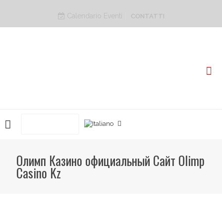
Calendario Eventi
CONTATTI
PRENOTA ORA
Олимп Казино официальный Сайт Olimp
Casino Kz