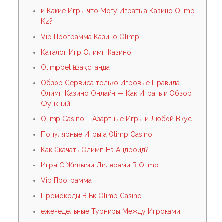
и Какие Игры что Могу Играть а Казино Olimp
Kz?
Vip Программа Казино Olimp
Каталог Игр Олимп Казино
Olimpbet Қазақстанда
Обзор Сервиса только Игровые Правила
Олимп Казино Онлайн — Как Играть и Обзор
Функций
Olimp Casino – Азартные Игры и Любой Вкус
Популярные Игры а Olimp Casino
Как Скачать Олимп На Андроид?
Игры С Живыми Дилерами В Olimp
Vip Программа
Промокоды В Бк Olimp Casino
еженедельные Турниры Между Игроками