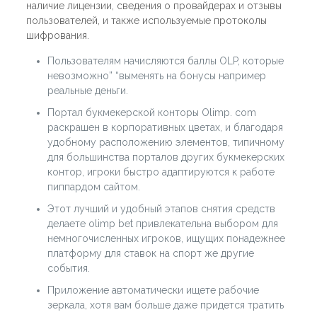
наличие лицензии, сведения о провайдерах и отзывы
пользователей, и также используемые протоколы
шифрования.
Пользователям начисляются баллы OLP, которые
невозможно” “выменять на бонусы например
реальные деньги.
Портал букмекерской конторы Olimp. com
раскрашен в корпоративных цветах, и благодаря
удобному расположению элементов, типичному
для большинства порталов других букмекерских
контор, игроки быстро адаптируются к работе
пиппардом сайтом.
Этот лучший и удобный этапов снятия средств
делаете olimp bet привлекательна выбором для
немногочисленных игроков, ищущих понадежнее
платформу для ставок на спорт же другие
события.
Приложение автоматически ищете рабочие
зеркала, хотя вам больше даже придется тратить