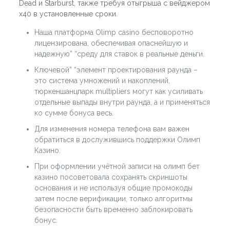
Dead и Starburst, также требуя отыгрыша с вейджером
x40 в установленные сроки.
Наша платформа Olimp casino бесповоротно
лицензирована, обеспечивая опаснейшую и
надежную” “среду для ставок в реальные деньги.
Ключевой” “элемент проектирования раунда –
это система умножений и накоплений,
тюркеншанцпарк multipliers могут как усиливать
отдельные выпады внутри раунда, а и применяться
ко сумме бонуса весь.
Для изменения номера телефона вам важен
обратиться в дослужившись поддержки Олимп
Казино.
При оформлении учётной записи на олимп бет
казино посоветовала сохранять скриншоты
основания и не используя общие промокоды
затем после верификации, только алгоритмы
безопасности быть временно заблокировать
бонус.