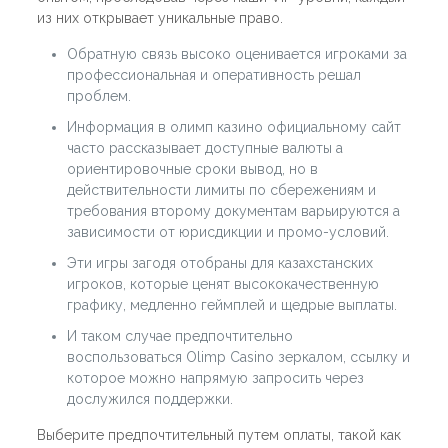
из них открывает уникальные право.
Обратную связь высоко оценивается игроками за
профессиональная и оперативность решал
проблем.
Информация в олимп казино официальному сайт
часто рассказывает доступные валюты а
ориентировочные сроки вывод, но в
действительности лимиты по сбережениям и
требования второму документам варьируются а
зависимости от юрисдикции и промо-условий.
Эти игры загодя отобраны для казахстанских
игроков, которые ценят высококачественную
графику, медленно геймплей и щедрые выплаты.
И таком случае предпочтительно
воспользоваться Olimp Casino зеркалом, ссылку и
которое можно напрямую запросить через
дослужился поддержки.
Выберите предпочтительный путем оплаты, такой как