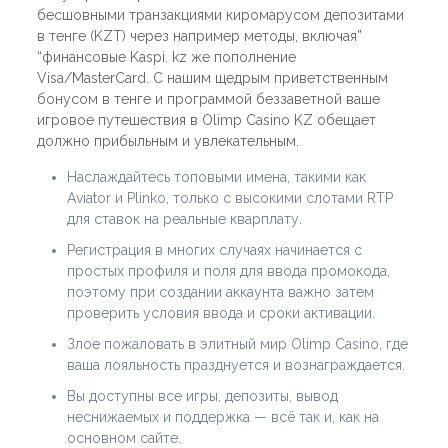
бесшовными транзакциями киромарусом депозитами
в тенге (KZT) через например методы, включая”
“финансовые Kaspi. kz же пополнение
Visa/MasterCard. С нашим щедрым приветственным
бонусом в тенге и программой беззаветной ваше
игровое путешествия в Olimp Casino KZ обещает
должно прибыльным и увлекательным.
Наслаждайтесь топовыми имена, такими как
Aviator и Plinko, только с высокими слотами RTP
для ставок на реальные кварплату.
Регистрация в многих случаях начинается с
простых профиля и поля для ввода промокода,
поэтому при создании аккаунта важно затем
проверить условия ввода и сроки активации.
Злое пожаловать в элитный мир Olimp Casino, где
ваша лояльность празднуется и вознаграждается.
Вы доступны все игры, депозиты, вывод
неснижаемых и поддержка — всё так и, как на
основном сайте.