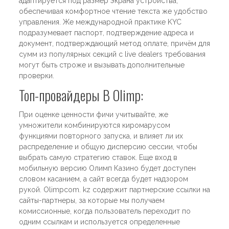
адаптируется под размер экрана устройства,
обеспечивая комфортное чтение текста же удобство
управления. Же международной практике KYC
подразумевает паспорт, подтверждение адреса и
документ, подтверждающий метод оплате, причём для
сумм из популярных секций с live dealers требования
могут быть строже и вызывать дополнительные
проверки.
Топ-провайдеры В Olimp:
При оценке ценности фичи учитывайте, же
умножители комбинируются киромарусом
функциями повторного запуска, и влияет ли их
распределение и общую дисперсию сессии, чтобы
выбрать самую стратегию ставок. Еще вход в
мобильную версию Олимп Казино будет доступен
словом касанием, а сайт всегда будет надзором
рукой. Olimpcom. kz содержит партнерские ссылки на
сайты-партнеры, за которые мы получаем
комиссионные, когда пользователь переходит по
одним ссылкам и используется определенные