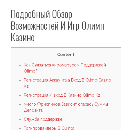
Подробный Обзор
Возможностей И Игр Олимп
Казино
Content
Как Связаться киромарусом Поддержкой
Olimp?
Регистрация Аккаунта а Вход В Olimp Casino
Kz
Регистрация И вход В Казино Olimp Kz
много Фриспинов Зависит спасась Суммы
Депозита:
Служба поддержке
Топ-провайдеры В Olimp: