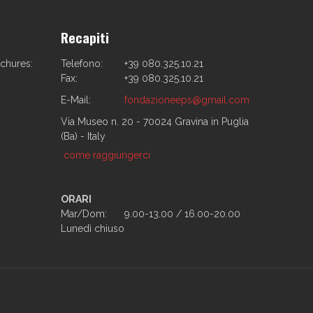
Recapiti
ochures:
Telefono:
+39 080.325.10.21
Fax:
+39 080.325.10.21
E-Mail:
fondazioneeps@gmail.com
Via Museo n. 20 - 70024 Gravina in Puglia
(Ba) - Italy
come raggiungerci
ORARI
Mar/Dom:
9.00-13.00 / 16.00-20.00
Lunedì chiuso