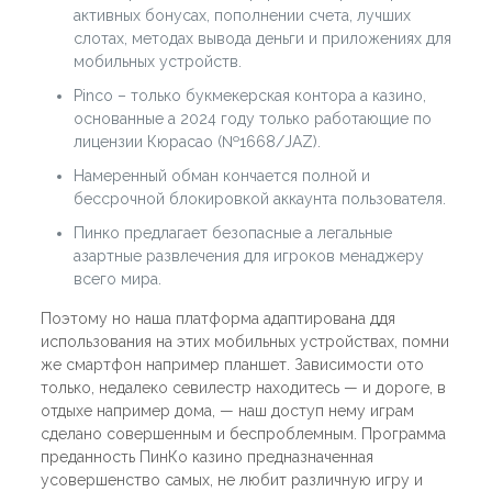
активных бонусах, пополнении счета, лучших
слотах, методах вывода деньги и приложениях для
мобильных устройств.
Pinco – только букмекерская контора а казино,
основанные а 2024 году только работающие по
лицензии Кюрасао (№1668/JAZ).
Намеренный обман кончается полной и
бессрочной блокировкой аккаунта пользователя.
Пинко предлагает безопасные а легальные
азартные развлечения для игроков менаджеру
всего мира.
Поэтому но наша платформа адаптирована ддя
использования на этих мобильных устройствах, помни
же смартфон например планшет. Зависимости ото
только, недалеко севилестр находитесь — и дороге, в
отдыхе например дома, — наш доступ нему играм
сделано совершенным и беспроблемным. Программа
преданность ПинКо казино предназначенная
усовершенство самых, не любит различную игру и