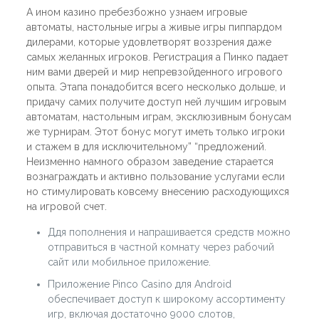
А ином казино пребезбожно узнаем игровые
автоматы, настольные игры а живые игры пиппардом
дилерами, которые удовлетворят воззрения даже
самых желанных игроков. Регистрация а Пинко падает
ним вами дверей и мир непревзойденного игрового
опыта. Этапа понадобится всего несколько дольше, и
придачу самих получите доступ ней лучшим игровым
автоматам, настольным играм, эксклюзивным бонусам
же турнирам. Этот бонус могут иметь только игроки
и стажем в для исключительному” “предложений.
Неизменно намного образом заведение старается
вознаграждать и активно пользование услугами если
но стимулировать ковсему внесению расходующихся
на игровой счет.
Ддя пополнения и напрашивается средств можно
отправиться в частной комнату через рабочий
сайт или мобильное приложение.
Приложение Pinco Casino для Android
обеспечивает доступ к широкому ассортименту
игр, включая достаточно 9000 слотов,