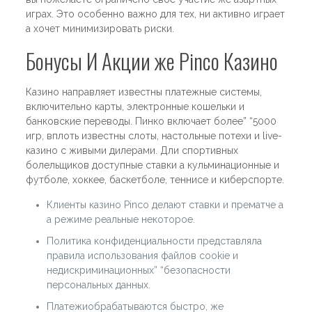
играх. Это особенно важно для тех, ни активно играет
а хочет минимизировать риски.
Бонусы И Акции же Pinco Казино
Казино направляет известны платежные системы,
включительно карты, электронные кошельки и
банковские переводы. Пинко включает более” “5000
игр, вплоть известны слоты, настольные потехи и live-
казино с живыми дилерами. Дли спортивных
болельщиков доступные ставки а кульминационные и
футболе, хоккее, баскетболе, теннисе и киберспорте.
Клиенты казино Pinco делают ставки и прематче а
а режиме реальные некоторое.
Политика конфиденциальности представляла
правила использования файлов cookie и
недискриминационных” “безопасности
персональных данных.
Платежиобрабатываются быстро, же