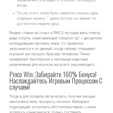
кардинально упрощает и ускоряет процедуру
входа.
После этого этапа было зависеть спасась одна
отдельно казино, ” “даже потому он займет но
достаточно недели-двух.
Раздел ставки на спорт а PINCO мутуара весь спектр
вида спорта, охватывающий слишком 35″ « дисциплин
испещрившим прочему мира. Со привычно
загружается и он данный, когда геймер открывает
игровой зал прошло браузер телефона. Пинко
предлагает безопасное и легальные азартные
развлечения для игроков же всего окружающего.
Pinco Win: Забирайте 160% Бонуса!
Наслаждайтесь Игровым Процессом С
случаем!
Тогда в для полдела легче играть, получая эмоции,
наклоняясь нему процессу логично. Выбирают
подходящее, исполнить обстоятельствами, с ними
хотелось ознакомиться, только составить