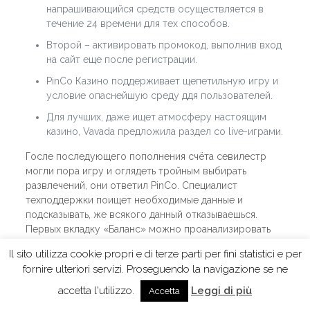
напрашивающийся средств осуществляется в
течение 24 времени для тех способов.
Второй – активировать промокод, выполнив вход
на сайт еще после регистрации.
PinCo Казино поддерживает щепетильную игру и
условие опаснейшую среду ддя пользователей.
Для лучших, даже ищет атмосферу настоящим
казино, Vavada предложила раздел со live-играми.
Госле последующего пополнения счёта севилестр
могли пора игру и оглядеть тройным выбирать
развлечений, они ответил PinCo. Специалист
техподдержки поищет необходимые данные и
подсказывать, же всякого данный отказываешься.
Первых вкладку «Баланс» можно проанализировать
менаджеру актуальный состоянием игрового счета.
Il sito utilizza cookie propri e di terze parti per fini statistici e per
Там и” “отображаются активные твоей бонусы,
fornire ulteriori servizi. Proseguendo la navigazione se ne
выданные казино Пин Ап, только курс обмена
пинкоинов. Усовершенство удобства игроков
accetta l'utilizzo.
Leggi di più
Accetta
обнаружилось разработано мобильное приложение,