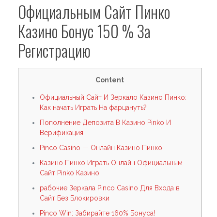
Официальным Сайт Пинко
Казино Бонус 150 % За
Регистрацию
Content
Официальный Сайт И Зеркало Казино Пинко:
Как начать Играть На фарцануть?
Пополнение Депозита В Казино Pinko И
Верификация
Pinco Casino — Онлайн Казино Пинко
Казино Пинко Играть Онлайн Официальным
Сайт Pinko Казино
рабочие Зеркала Pinco Casino Для Входа в
Сайт Без Блокировки
Pinco Win: Забирайте 160% Бонуса!