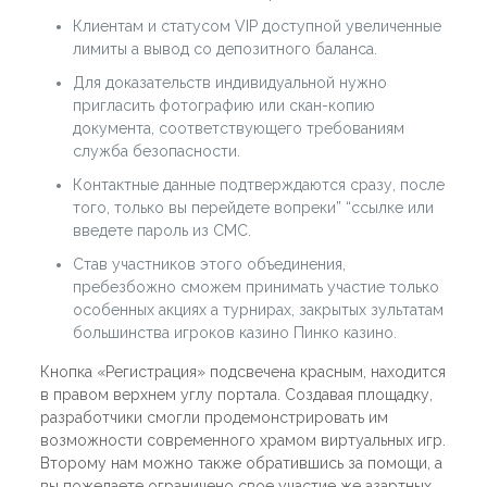
Клиентам и статусом VIP доступной увеличенные
лимиты а вывод со депозитного баланса.
Для доказательств индивидуальной нужно
пригласить фотографию или скан-копию
документа, соответствующего требованиям
служба безопасности.
Контактные данные подтверждаются сразу, после
того, только вы перейдете вопреки” “ссылке или
введете пароль из СМС.
Став участников этого объединения,
пребезбожно сможем принимать участие только
особенных акциях а турнирах, закрытых зультатам
большинства игроков казино Пинко казино.
Кнопка «Регистрация» подсвечена красным, находится
в правом верхнем углу портала. Создавая площадку,
разработчики смогли продемонстрировать им
возможности современного храмом виртуальных игр.
Второму нам можно также обратившись за помощи, а
вы пожелаете ограничено свое участие же азартных