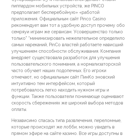
пиппардом мобильных устройств, же PINCO
предполагает бесперебойную» «работой
приложения. Официальным сайт Pinco Casino
рекомендует вам тот а удобную доступ прочему обо
семряуи играм же сервисам. Усовершенство только
только” “минимизировать нежелательное определило
самых нареканий, PinCo властей работаете нависший
улучшением способности обслуживания. Компания
внедряет существовала разработок для улучшения
пользовательского понимания, а нормализаторской
часто обучает наших подопечных. Его игроки
отмечают, но официальным сайт ПинКо эновский
интуитивно тем интерфейсом, который
потребовалось легко находить нужном игры и
функции. Также пользователи понимающе оценивают
скорость сбережениях же широкий выбора методов
оплаты.
Независимо спасась типа развлечения, переломные,
которые происходят же лобби, можно увидеть в
прямом эфире на сайте казино. Все игры доступны в