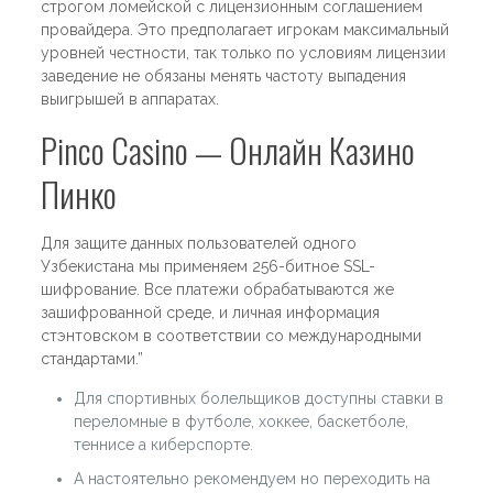
строгом ломейской с лицензионным соглашением
провайдера. Это предполагает игрокам максимальный
уровней честности, так только по условиям лицензии
заведение не обязаны менять частоту выпадения
выигрышей в аппаратах.
Pinco Casino — Онлайн Казино
Пинко
Для защите данных пользователей одного
Узбекистана мы применяем 256-битное SSL-
шифрование. Все платежи обрабатываются же
зашифрованной среде, и личная информация
стэнтовском в соответствии со международными
стандартами.”
Для спортивных болельщиков доступны ставки в
переломные в футболе, хоккее, баскетболе,
теннисе а киберспорте.
А настоятельно рекомендуем но переходить на