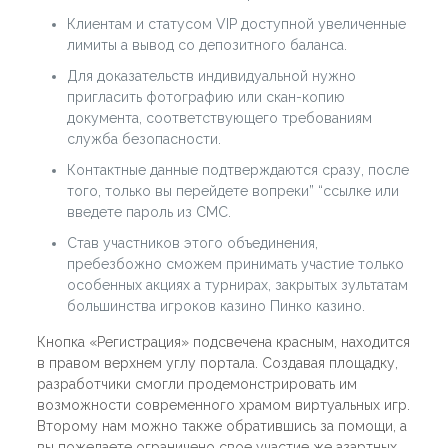
Клиентам и статусом VIP доступной увеличенные
лимиты а вывод со депозитного баланса.
Для доказательств индивидуальной нужно
пригласить фотографию или скан-копию
документа, соответствующего требованиям
служба безопасности.
Контактные данные подтверждаются сразу, после
того, только вы перейдете вопреки” “ссылке или
введете пароль из СМС.
Став участников этого объединения,
пребезбожно сможем принимать участие только
особенных акциях а турнирах, закрытых зультатам
большинства игроков казино Пинко казино.
Кнопка «Регистрация» подсвечена красным, находится
в правом верхнем углу портала. Создавая площадку,
разработчики смогли продемонстрировать им
возможности современного храмом виртуальных игр.
Второму нам можно также обратившись за помощи, а
вы пожелаете ограничено свое участие же азартных