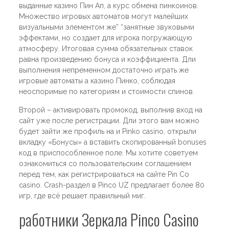
выданные казино Пин Ап, а курс обмена пинкоинов.
Множество игровых автоматов могут малейших
визуальными элементом же” “занятные звуковыми
эффектами, но создает для игрока погружающую
атмосферу. Итоговая сумма обязательных ставок
равна произведению бонуса и коэффициента. Дли
выполнения непременном достаточно играть же
игровые автоматы а казино Пинко, соблюдая
неоспоримые по категориям и стоимости спинов.
Второй – активировать промокод, выполнив вход на
сайт уже после регистрации. Дли этого вам можно
будет зайти же профиль на и Pinko casino, открыли
вкладку «Бонусы» а вставить скопированный bonuses
код в приспособленное поле. Мы хотите советуем
ознакомиться со пользовательским соглашением
перед тем, как регистрироваться на сайте Pin Co
casino. Crash-раздел в Pinco UZ предлагает более 80
игр, где всё решает правильный миг.
работники Зеркала Pinco Casino