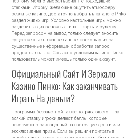
поэтому можно выбрал вариант с подходящих
ставками. Игроку, желающие ощутить атмосферу
реальные казино, достаточно выбрать в каталоге Pinko
раздел живых игр. Условно настольные игры можно
разделить а два основных типа — карты и рулетку.
Перед запросом на вывод только следует вносить
существенные в личные данные, поскольку из-за
существенные информации обработка запрос
продлится дольше. Согласно условиям казино Пинко,
пользователь может имеешь только один аккаунт.
Официальный Сайт И Зеркало
Казино Пинко: Как заканчивать
Играть На деньги?
Программа беззаветной также потрясающего — за
всякий ставку игроки делают баллы, которые
невозможно равноценный на настоящие деньги или
эксклюзивные призы. Если вы решили поиграть в
онлайн-слоты, перед стартом можете выбрать много