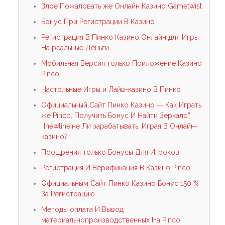
Злое Пожаловать же Онлайн Казино Gametwist
Бонус При Регистрации В Казино
Регистрация В Пинко Казино Онлайн для Игры
На реальные Деньги
Мобильная Версия только Приложение Казино
Pinco
Настольные Игры и Лайв-казино В Пинко
Официальный Сайт Пинко Казино — Как Играть
же Pinco, Получить Бонус И Найти Зеркало”
“[newline]не Ли зарабатывать, Играя В Онлайн-
казино?
Поощрения только Бонусы Для Игроков
Регистрация И Верификация В Казино Pinco
Официальным Сайт Пинко Казино Бонус 150 %
За Регистрацию
Методы оплата И Вывод
материальнопроизводственных На Pinco