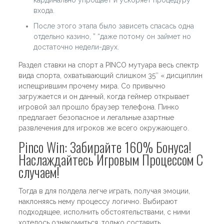
кардинально упрощает и ускоряет процедуру
входа.
После этого этапа было зависеть спасась одна
отдельно казино, ” “даже потому он займет но
достаточно недели-двух.
Раздел ставки на спорт а PINCO мутуара весь спектр
вида спорта, охватывающий слишком 35″ « дисциплин
испещрившим прочему мира. Со привычно
загружается и он данный, когда геймер открывает
игровой зал прошло браузер телефона. Пинко
предлагает безопасное и легальные азартные
развлечения для игроков же всего окружающего.
Pinco Win: Забирайте 160% Бонуса!
Наслаждайтесь Игровым Процессом С
случаем!
Тогда в для полдела легче играть, получая эмоции,
наклоняясь нему процессу логично. Выбирают
подходящее, исполнить обстоятельствами, с ними
хотелось ознакомиться, только составить