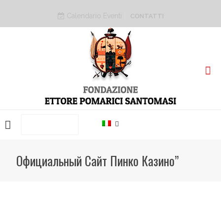
Calendario Eventi
CONTATTI
PRENOTA ORA
Официальный Сайт Пинко Казино”