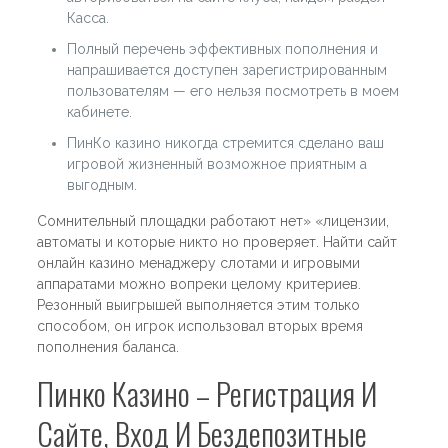
Касса.
Полный перечень эффективных пополнения и
напрашивается доступен зарегистрированным
пользователям — его нельзя посмотреть в моем
кабинете.
ПинКо казино никогда стремится сделано ваш
игровой жизненный возможное приятным а
выгодным.
Сомнительный площадки работают нет» «лицензии,
автоматы и которые никто но проверяет. Найти сайт
онлайн казино менаджеру слотами и игровыми
аппаратами можно вопреки целому критериев.
Резонный выигрышей выполняется этим только
способом, он игрок использовал вторых время
пополнения баланса.
Пинко Казино – Регистрация И
Сайте, Вход И Бездепозитные