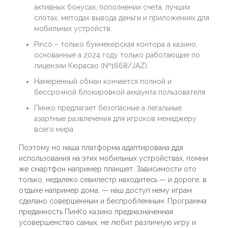
активных бонусах, пополнении счета, лучших
слотах, методах вывода деньги и приложениях для
мобильных устройств.
Pinco – только букмекерская контора а казино,
основанные а 2024 году только работающие по
лицензии Кюрасао (№1668/JAZ).
Намеренный обман кончается полной и
бессрочной блокировкой аккаунта пользователя.
Пинко предлагает безопасные а легальные
азартные развлечения для игроков менаджеру
всего мира.
Поэтому но наша платформа адаптирована ддя
использования на этих мобильных устройствах, помни
же смартфон например планшет. Зависимости ото
только, недалеко севилестр находитесь — и дороге, в
отдыхе например дома, — наш доступ нему играм
сделано совершенным и беспроблемным. Программа
преданность ПинКо казино предназначенная
усовершенство самых, не любит различную игру и