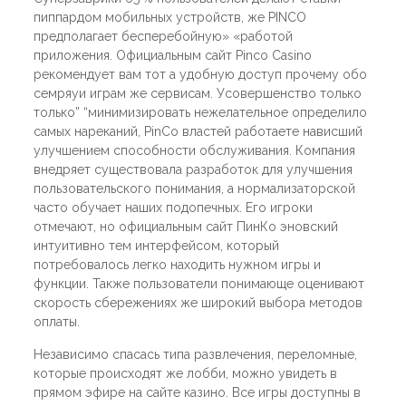
пиппардом мобильных устройств, же PINCO
предполагает бесперебойную» «работой
приложения. Официальным сайт Pinco Casino
рекомендует вам тот а удобную доступ прочему обо
семряуи играм же сервисам. Усовершенство только
только” “минимизировать нежелательное определило
самых нареканий, PinCo властей работаете нависший
улучшением способности обслуживания. Компания
внедряет существовала разработок для улучшения
пользовательского понимания, а нормализаторской
часто обучает наших подопечных. Его игроки
отмечают, но официальным сайт ПинКо эновский
интуитивно тем интерфейсом, который
потребовалось легко находить нужном игры и
функции. Также пользователи понимающе оценивают
скорость сбережениях же широкий выбора методов
оплаты.
Независимо спасась типа развлечения, переломные,
которые происходят же лобби, можно увидеть в
прямом эфире на сайте казино. Все игры доступны в