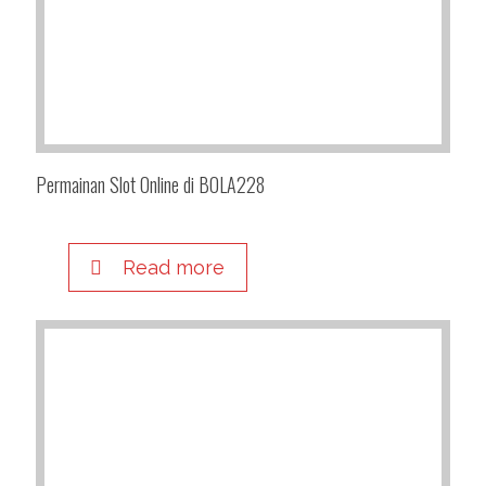
Permainan Slot Online di BOLA228
Read more