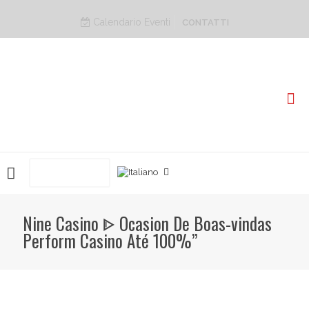
Calendario Eventi
CONTATTI
PRENOTA ORA
Nine Casino ᐈ Ocasion De Boas-vindas
Perform Casino Até 100%”