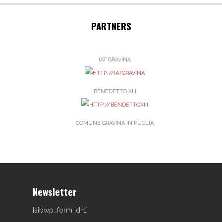
PARTNERS
IAT GRAVINA
BENEDETTO XIII
COMUNE GRAVINA IN PUGLIA
Newsletter
[sibwp_form id=1]