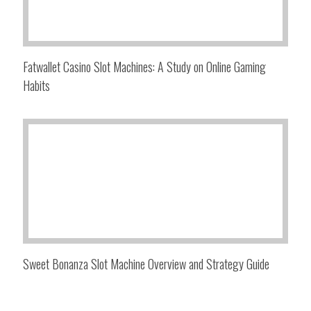
Fatwallet Casino Slot Machines: A Study on Online Gaming
Habits
Sweet Bonanza Slot Machine Overview and Strategy Guide