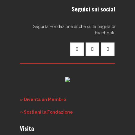
Seguici sui social
Segui la Fondazione anche sulla pagina di
Facebook:
» Diventa un Membro
» Sostieni la Fondazione
Visita