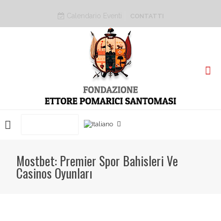
Calendario Eventi
CONTATTI
PRENOTA ORA
Mostbet: Premier Spor Bahisleri Ve
Casinos Oyunları