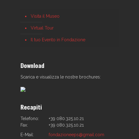
Visita il Museo
Virtual Tour
Il tuo Evento in Fondazione
Download
Scarica e visualizza le nostre brochures:
Recapiti
Telefono:
+39 080.325.10.21
Fax:
+39 080.325.10.21
E-Mail:
fondazioneeps@gmail.com