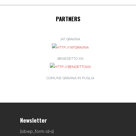
PARTNERS
IAT GRAVINA
BENEDETTO XIII
COMUNE GRAVINA IN PUGLIA
Newsletter
[sibwp_form id=1]