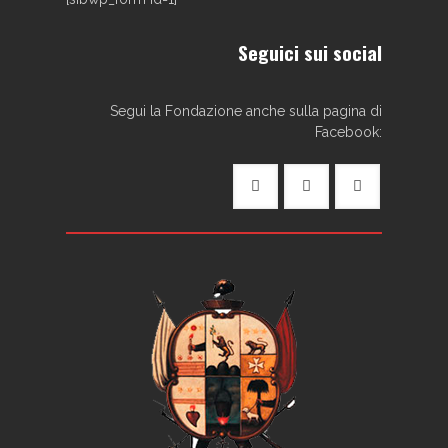
Seguici sui social
Segui la Fondazione anche sulla pagina di
Facebook: