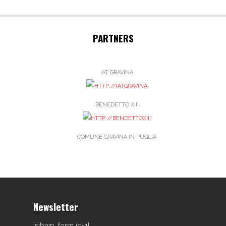
PARTNERS
IAT GRAVINA
BENEDETTO XIII
COMUNE GRAVINA IN PUGLIA
Newsletter
[sibwp_form id=1]