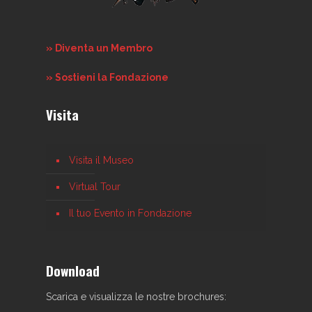
» Diventa un Membro
» Sostieni la Fondazione
Visita
Visita il Museo
Virtual Tour
Il tuo Evento in Fondazione
Download
Scarica e visualizza le nostre brochures: