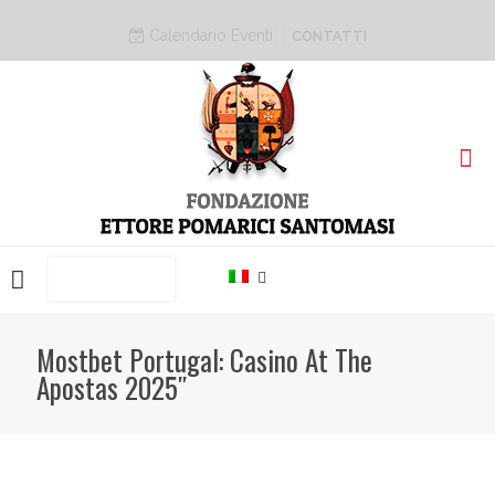
Calendario Eventi
CONTATTI
PRENOTA ORA
Mostbet Portugal: Casino At The
Apostas 2025″