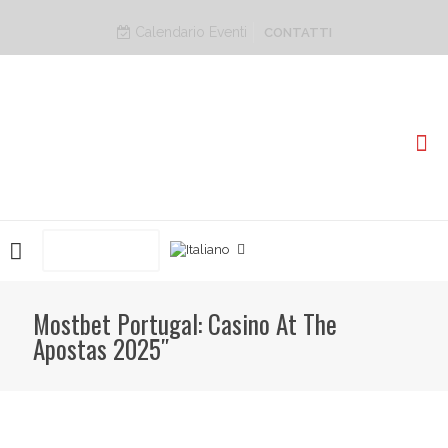
Calendario Eventi
CONTATTI
PRENOTA ORA
Mostbet Portugal: Casino At The
Apostas 2025″