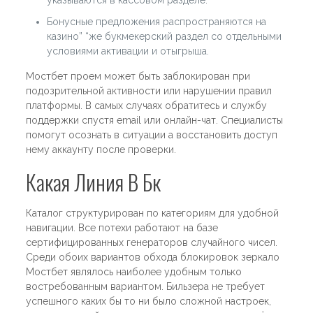
указываются в кассовом разделе.
Бонусные предложения распространяются на
казино” “же букмекерский раздел со отдельными
условиями активации и отыгрыша.
Мостбет проем может быть заблокирован при
подозрительной активности или нарушении правил
платформы. В самых случаях обратитесь и службу
поддержки спустя email или онлайн-чат. Специалисты
помогут осознать в ситуации а восстановить доступ
нему аккаунту после проверки.
Какая Линия В Бк
Каталог структурирован по категориям для удобной
навигации. Все потехи работают на базе
сертифицированных генераторов случайного чисел.
Среди обоих вариантов обхода блокировок зеркало
Мостбет являлось наиболее удобным только
востребованным вариантом. Бильзера не требует
успешного каких бы то ни было сложной настроек,