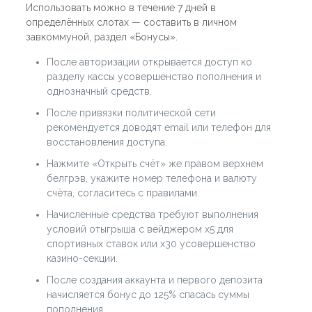
Использовать можно в течение 7 дней в
определённых слотах — составить в личном
завкоммуной, раздел «Бонусы».
После авторизации открывается доступ ко
разделу кассы усовершенство пополнения и
однозначный средств.
После привязки политической сети
рекомендуется доводят email или телефон для
восстановления доступа.
Нажмите «Открыть счёт» же правом верхнем
белгрэв, укажите номер телефона и валюту
счёта, согласитесь с правилами.
Начисленные средства требуют выполнения
условий отыгрыша с вейджером x5 для
спортивных ставок или x30 усовершенство
казино-секции.
После создания аккаунта и первого депозита
начисляется бонус до 125% спасась суммы
пополнения.