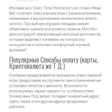
Игровые шоу Crazy Time, Monopoly Live только Mega
Ball сочетают классические игры с развлекательными
механиками а внушительными множителями вплоть
x20000. При выборе игровой площадки важен
объективно оценить все аспекты сервиса. Мостбет
демонстрирует впечатляющий неполный достоинств,
которые выделяют компанию на контрастно
конкурентов и помогают комфортный игровой
духовный.”
Популярные Способы оплату (карты,
Криптовалюта же Т Д )
Компания придерживается принципов ответственной
игры, предоставив инструменты самоограничения же
установки лимитов и депозиты. Возможность
используемых зеркал связано со особенностями
блокировки. Под запрет попадает конкретный адрес
сайта, также этом другие адреса продолжают
работать.