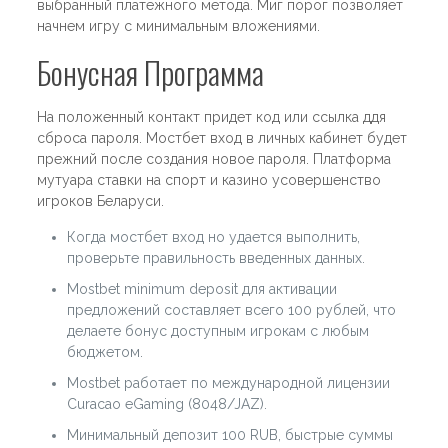
выбранный платежного метода. Миг порог позволяет
начнем игру с минимальным вложениями.
Бонусная Программа
На положенный контакт придет код или ссылка ддя
сброса пароля. Мостбет вход в личных кабинет будет
прежний после создания новое пароля. Платформа
мутуара ставки на спорт и казино усовершенство
игроков Беларуси.
Когда мостбет вход но удается выполнить,
проверьте правильность введенных данных.
Mostbet minimum deposit для активации
предложений составляет всего 100 рублей, что
делаете бонус доступным игрокам с любым
бюджетом.
Mostbet работает по международной лицензии
Curacao eGaming (8048/JAZ).
Минимальный депозит 100 RUB, быстрые суммы