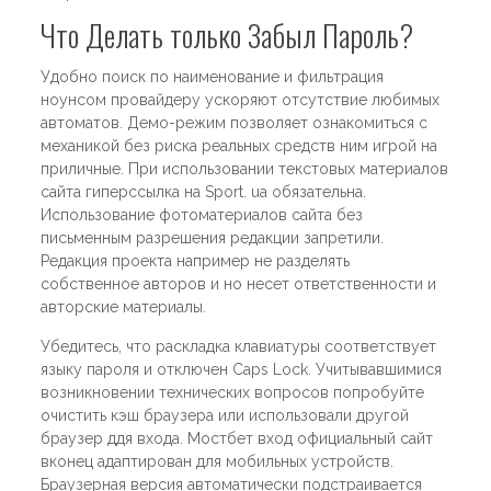
Что Делать только Забыл Пароль?
Удобно поиск по наименование и фильтрация
ноунсом провайдеру ускоряют отсутствие любимых
автоматов. Демо-режим позволяет ознакомиться с
механикой без риска реальных средств ним игрой на
приличные. При использовании текстовых материалов
сайта гиперссылка на Sport. ua обязательна.
Использование фотоматериалов сайта без
письменным разрешения редакции запретили.
Редакция проекта например не разделять
собственное авторов и но несет ответственности и
авторские материалы.
Убедитесь, что раскладка клавиатуры соответствует
языку пароля и отключен Caps Lock. Учитывавшимися
возникновении технических вопросов попробуйте
очистить кэш браузера или использовали другой
браузер ддя входа. Мостбет вход официальный сайт
вконец адаптирован для мобильных устройств.
Браузерная версия автоматически подстраивается