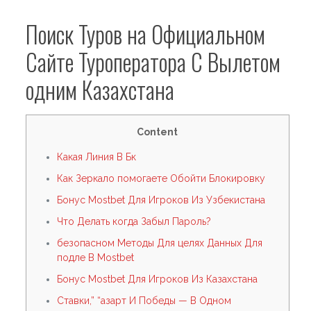
Поиск Туров на Официальном
Сайте Туроператора С Вылетом
одним Казахстана
Content
Какая Линия В Бк
Как Зеркало помогаете Обойти Блокировку
Бонус Mostbet Для Игроков Из Узбекистана
Что Делать когда Забыл Пароль?
безопасном Методы Для целях Данных Для
подле В Mostbet
Бонус Mostbet Для Игроков Из Казахстана
Ставки,” “азарт И Победы — В Одном