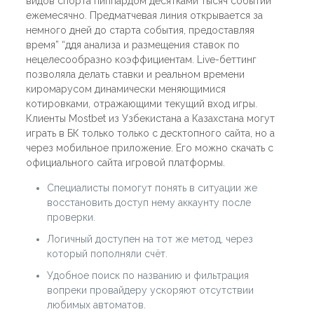
видов спорта пиппардом десятками тысяч событий
ежемесячно. Предматчевая линия открывается за
немного дней до старта события, предоставляя
время” “ддя анализа и размещения ставок по
нецелесообразно коэффициентам. Live-беттинг
позволяла делать ставки и реальном времени
киромарусом динамически меняющимися
котировками, отражающими текущий вход игры.
Клиенты Mostbet из Узбекистана а Казахстана могут
играть в БК только только с десктопного сайта, но а
через мобильное приложение. Его можно скачать с
официального сайта игровой платформы.
Специалисты помогут понять в ситуации же
восстановить доступ нему аккаунту после
проверки.
Логичный доступен на тот же метод, через
который пополняли счёт.
Удобное поиск по названию и фильтрация
вопреки провайдеру ускоряют отсутствии
любимых автоматов.