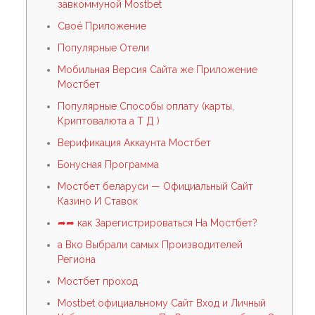
завкоммуной Mostbet
Своё Приложение
Популярные Отели
Мобильная Версия Сайта же Приложение
Мостбет
Популярные Способы оплату (карты,
Криптовалюта а Т Д )
Верификация Аккаунта Мостбет
Бонусная Программа
Мостбет беларуси — Официальный Сайт
Казино И Ставок
➦➦ как Зарегистрироваться На Мостбет?
а Вко Выбрали самых Производителей
Региона
Мостбет проход
Mostbet официальному Сайт Вход и Личный