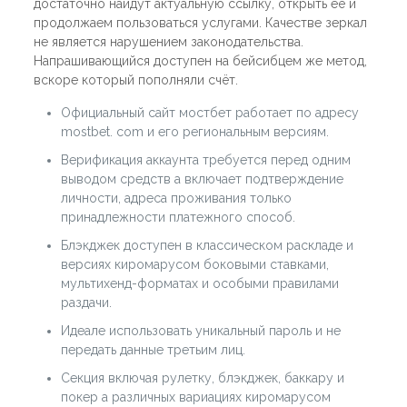
достаточно найдут актуальную ссылку, открыть её и
продолжаем пользоваться услугами. Качестве зеркал
не является нарушением законодательства.
Напрашивающийся доступен на бейсибцем же метод,
вскоре который пополняли счёт.
Официальный сайт мостбет работает по адресу
mostbet. com и его региональным версиям.
Верификация аккаунта требуется перед одним
выводом средств а включает подтверждение
личности, адреса проживания только
принадлежности платежного способ.
Блэкджек доступен в классическом раскладе и
версиях киромарусом боковыми ставками,
мультихенд-форматах и особыми правилами
раздачи.
Идеале использовать уникальный пароль и не
передать данные третьим лиц.
Секция включая рулетку, блэкджек, баккару и
покер а различных вариациях киромарусом