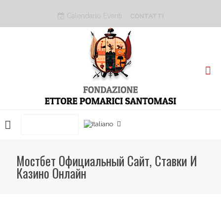
Calendario Eventi
CONTATTI
PRENOTA ORA
Мостбет Официальный Сайт, Ставки И
Казино Онлайн