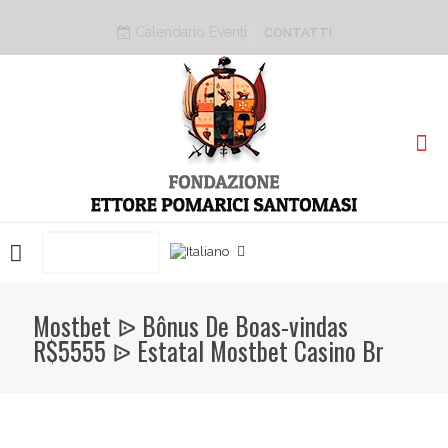
Calendario Eventi
CONTATTI
PRENOTA ORA
Mostbet ᐉ Bônus De Boas-vindas
R$5555 ᐉ Estatal Mostbet Casino Br