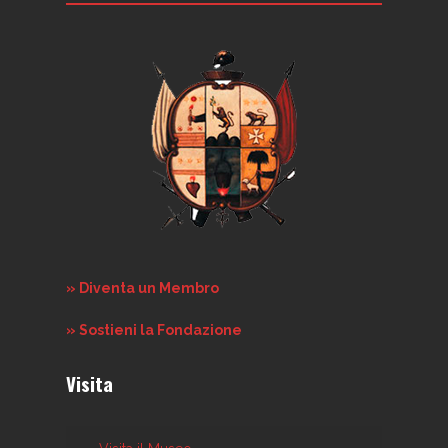
» Diventa un Membro
» Sostieni la Fondazione
Visita