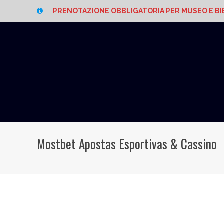
PRENOTAZIONE OBBLIGATORIA PER MUSEO E BI
Mostbet Apostas Esportivas & Cassino