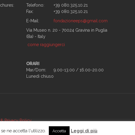
ochures:
Telefono:
+39 080.325.10.21
Fax:
+39 080.325.10.21
E-Mail:
fondazioneeps@gmail.com
Via Museo n. 20 - 70024 Gravina in Puglia
(Ba) - Italy
come raggiungerci
ORARI
Mar/Dom:
9.00-13.00 / 16.00-20.00
Lunedì chiuso
& Privacy Policy
l Museo
Contatti
 se ne accetta l'utilizzo.
Leggi di più
Accetta