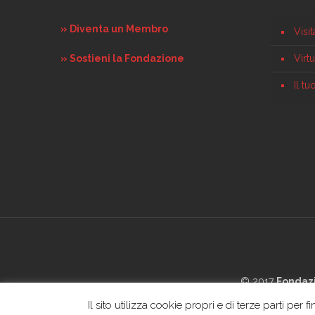
» Diventa un Membro
Visi
» Sostieni la Fondazione
Virt
Il t
© 2017
Fondaz
Home
La Fon
Il sito utilizza cookie propri e di terze parti per f