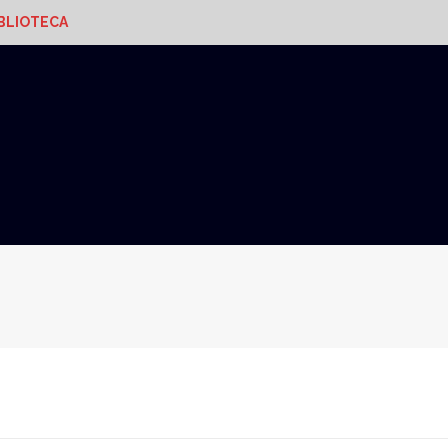
BLIOTECA