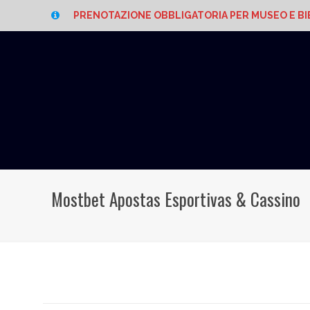
PRENOTAZIONE OBBLIGATORIA PER MUSEO E BI
Mostbet Apostas Esportivas & Cassino