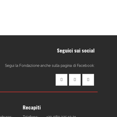
Seguici sui social
Segui la Fondazione anche sulla pagina di Facebook:
Recapiti