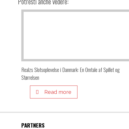
Potresti anche vedere:
Realzs Slotsoplevelse i Danmark: En Omtale af Spillet og
Størrelsen
Read more
PARTNERS