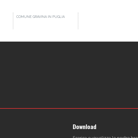
COMUNE GRAVINA IN PUGLIA
Download