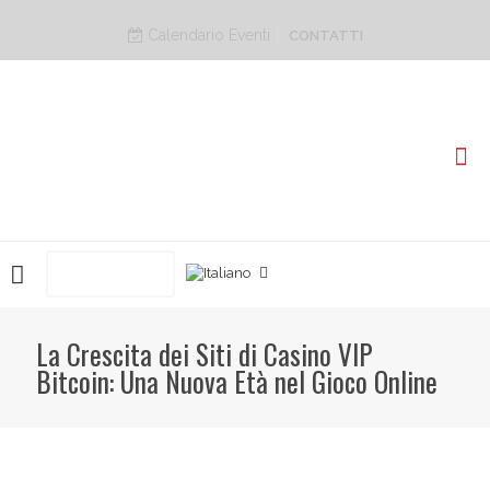
Calendario Eventi
CONTATTI
PRENOTA ORA
La Crescita dei Siti di Casino VIP
Bitcoin: Una Nuova Età nel Gioco Online