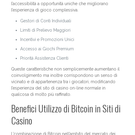
l’accessibilità a opportunità uniche che migliorano
l’esperienza di gioco complessiva.
Gestori di Conti Individuali
Limiti di Prelievo Maggiori
Incentivi e Promozioni Unici
Accesso ai Giochi Premium
Priorità Assistenza Clienti
Queste caratteristiche non semplicemente aumentano il
coinvolgimento ma inoltre corrispondono un senso di
vicinato e di appartenenza tra i giocatori, modificando
l’esperienza del sito di casino on-line normale in
qualcosa di molto più raffinato.
Benefici Utilizzo di Bitcoin in Siti di
Casino
L’combinazione di Bitcoin nell’ambito del mercato dei