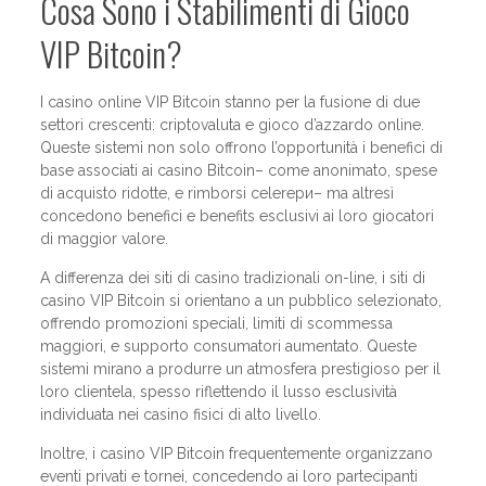
Cosa Sono i Stabilimenti di Gioco
VIP Bitcoin?
I casino online VIP Bitcoin stanno per la fusione di due
settori crescenti: criptovaluta e gioco d’azzardo online.
Queste sistemi non solo offrono l’opportunità i benefici di
base associati ai casino Bitcoin– come anonimato, spese
di acquisto ridotte, e rimborsi celerери– ma altresì
concedono benefici e benefits esclusivi ai loro giocatori
di maggior valore.
A differenza dei siti di casino tradizionali on-line, i siti di
casino VIP Bitcoin si orientano a un pubblico selezionato,
offrendo promozioni speciali, limiti di scommessa
maggiori, e supporto consumatori aumentato. Queste
sistemi mirano a produrre un atmosfera prestigioso per il
loro clientela, spesso riflettendo il lusso esclusività
individuata nei casino fisici di alto livello.
Inoltre, i casino VIP Bitcoin frequentemente organizzano
eventi privati e tornei, concedendo ai loro partecipanti