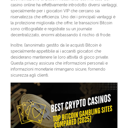
casino online ha effettivamente introdotto diversi vantaggi,
specialmente per i giocatori VIP che cercano sia
riservatezza che efficienza. Uno dei i principali vantaggi è
la protezione migliorata che offre; le transazioni Bitcoin
sono crittografate e registrate su un journale
decentralizzato, enormi abbassando il rischio di frode.
Inoltre, l’anonimato gestito da le acquisti Bitcoin è
specialmente appetibile ai i accaniti giocatori che
desiderano mantenere le loro attività di gioco private.
Questa privacy assicura che informazioni personali e
informazioni monetarie rimangano sicure, fornendo
sicurezza agli clienti.