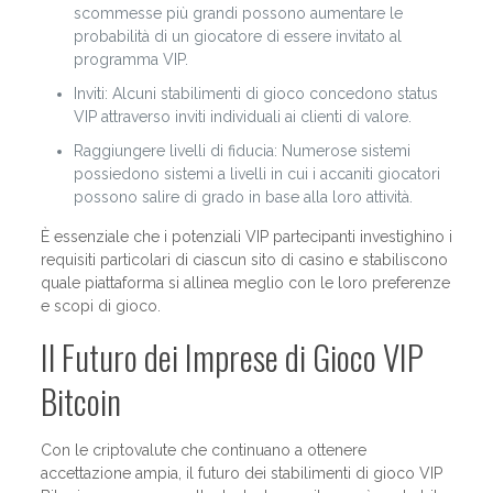
scommesse più grandi possono aumentare le
probabilità di un giocatore di essere invitato al
programma VIP.
Inviti: Alcuni stabilimenti di gioco concedono status
VIP attraverso inviti individuali ai clienti di valore.
Raggiungere livelli di fiducia: Numerose sistemi
possiedono sistemi a livelli in cui i accaniti giocatori
possono salire di grado in base alla loro attività.
È essenziale che i potenziali VIP partecipanti investighino i
requisiti particolari di ciascun sito di casino e stabiliscono
quale piattaforma si allinea meglio con le loro preferenze
e scopi di gioco.
Il Futuro dei Imprese di Gioco VIP
Bitcoin
Con le criptovalute che continuano a ottenere
accettazione ampia, il futuro dei stabilimenti di gioco VIP