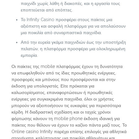
παιχνίδι χωρίς λάθη ή διακοπές, και η εργασία τους
εποπτεύεται από επόπτες.
Το Infinity Casino προσφέρει στους παίκτες μια
αξιόπιστη και ασφαλή πλατφόρμα για να απολαύσουν
μια ποικιλία από συναρπαστικά παιχνίδια.
Από την ευρεία γκάμα παιχνιδιών έως την υποστήριξη
πελατών, η πλατφόρμα προσφέρει μια ολοκληρωμένη
εμπειρία.
Οι παίκτες της mobile πλατφόρμας έχουν τη δυνατότητα
να επωφεληθούν από τις ίδιες προωθητικές ενέργειες,
προσφορές και μπόνους που προσφέρονται και στην
έκδοση για υπολογιστές. Είτε πρόκειται για
καλωσορίσματος, επαναφορτώσεων ή προωθητικές
ενέργειες για συγκεκριμένα παιχνίδια, όλοι οι χρήστες
μπορούν να αξιοποιήσουν τις ευκαιρίες για περισσότερα
κέρδη. Η διαδραστική σχεδίαση και οι ταχείς χρόνοι
φόρτωσης κάνουν τη mobile phone έκδοση ιδανική για
παίκτες που θέλουν να έχουν το καζίνο πάντα μαζί τους. Το
Online casino Infinity παρέχει επίσης επιλογές για αθλητικά
στοιχήματα, καλύπτοντας μια ποικιλία αθλημάτων και