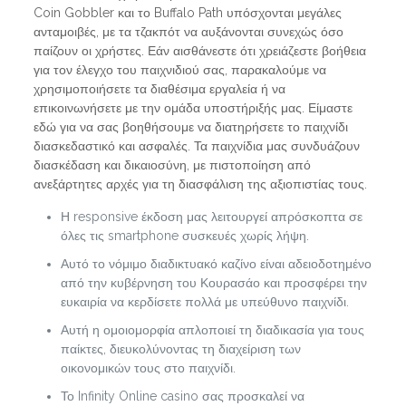
Coin Gobbler και το Buffalo Path υπόσχονται μεγάλες
ανταμοιβές, με τα τζακπότ να αυξάνονται συνεχώς όσο
παίζουν οι χρήστες. Εάν αισθάνεστε ότι χρειάζεστε βοήθεια
για τον έλεγχο του παιχνιδιού σας, παρακαλούμε να
χρησιμοποιήσετε τα διαθέσιμα εργαλεία ή να
επικοινωνήσετε με την ομάδα υποστήριξής μας. Είμαστε
εδώ για να σας βοηθήσουμε να διατηρήσετε το παιχνίδι
διασκεδαστικό και ασφαλές. Τα παιχνίδια μας συνδυάζουν
διασκέδαση και δικαιοσύνη, με πιστοποίηση από
ανεξάρτητες αρχές για τη διασφάλιση της αξιοπιστίας τους.
Η responsive έκδοση μας λειτουργεί απρόσκοπτα σε
όλες τις smartphone συσκευές χωρίς λήψη.
Αυτό το νόμιμο διαδικτυακό καζίνο είναι αδειοδοτημένο
από την κυβέρνηση του Κουρασάο και προσφέρει την
ευκαιρία να κερδίσετε πολλά με υπεύθυνο παιχνίδι.
Αυτή η ομοιομορφία απλοποιεί τη διαδικασία για τους
παίκτες, διευκολύνοντας τη διαχείριση των
οικονομικών τους στο παιχνίδι.
Το Infinity Online casino σας προσκαλεί να