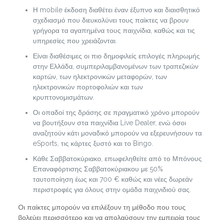
Η mobile έκδοση διαθέτει έναν έξυπνο και διαισθητικό
σχεδιασμό που διευκολύνει τους παίκτες να βρουν
γρήγορα τα αγαπημένα τους παιχνίδια, καθώς και τις
υπηρεσίες που χρειάζονται.
Είναι διαθέσιμες οι πιο δημοφιλείς επιλογές πληρωμής
στην Ελλάδα, συμπεριλαμβανομένων των τραπεζικών
καρτών, των ηλεκτρονικών μεταφορών, των
ηλεκτρονικών πορτοφολιών και των
κρυπτονομισμάτων.
Οι οπαδοί της δράσης σε πραγματικό χρόνο μπορούν
να βουτήξουν στα παιχνίδια Live Dealer, ενώ όσοι
αναζητούν κάτι μοναδικό μπορούν να εξερευνήσουν τα
eSports, τις κάρτες ξυστό και το Bingo.
Κάθε Σαββατοκύριακο, επωφεληθείτε από το Μπόνους
Επαναφόρτισης Σαββατοκύριακου με 50%
ταυτοποίηση έως και 700 € καθώς και νέες δωρεάν
περιστροφές για όλους στην ομάδα παιχνιδιού σας.
Οι παίκτες μπορούν να επιλέξουν τη μέθοδο που τους
βολεύει περισσότερο και να απολαύσουν την εμπειρία τους