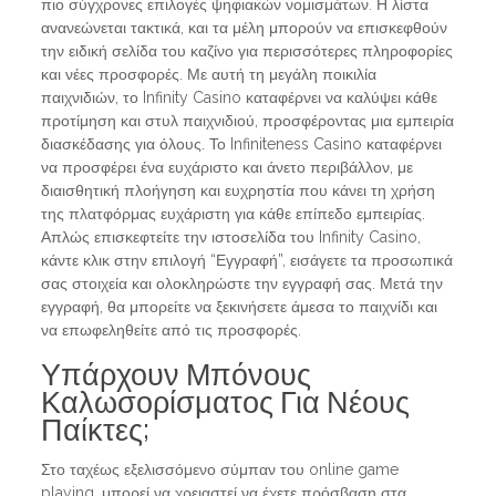
πιο σύγχρονες επιλογές ψηφιακών νομισμάτων. Η λίστα
ανανεώνεται τακτικά, και τα μέλη μπορούν να επισκεφθούν
την ειδική σελίδα του καζίνο για περισσότερες πληροφορίες
και νέες προσφορές. Με αυτή τη μεγάλη ποικιλία
παιχνιδιών, το Infinity Casino καταφέρνει να καλύψει κάθε
προτίμηση και στυλ παιχνιδιού, προσφέροντας μια εμπειρία
διασκέδασης για όλους. Το Infiniteness Casino καταφέρνει
να προσφέρει ένα ευχάριστο και άνετο περιβάλλον, με
διαισθητική πλοήγηση και ευχρηστία που κάνει τη χρήση
της πλατφόρμας ευχάριστη για κάθε επίπεδο εμπειρίας.
Απλώς επισκεφτείτε την ιστοσελίδα του Infinity Casino,
κάντε κλικ στην επιλογή “Εγγραφή”, εισάγετε τα προσωπικά
σας στοιχεία και ολοκληρώστε την εγγραφή σας. Μετά την
εγγραφή, θα μπορείτε να ξεκινήσετε άμεσα το παιχνίδι και
να επωφεληθείτε από τις προσφορές.
Υπάρχουν Μπόνους
Καλωσορίσματος Για Νέους
Παίκτες;
Στο ταχέως εξελισσόμενο σύμπαν του online game
playing, μπορεί να χρειαστεί να έχετε πρόσβαση στα