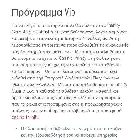
Πρόγραμμα Vip
Για να ελέγξετε το ιστορικό συναλλαγών σας στο Infinity
Gambling establishment, συνδεθείτε στον λογαριασμό σας
και μεταβείτε στην ενότητα Ιστορικό Συναλλαγών. Αυτή η
λειτουργία σας επιτρέπει να παρακολουθείτε τις οικονομικές
σας δραστηριότητες με ευκολία. Με αυτά τα απλά βήματα,
θα μπορείτε να έχετε το Casino Infinity στη διάθεσή σας
οποιαδήποτε στιγμή, χωρίς να χρειάζεται να κατεβάσετε
καμία εφαρμογή. Ωστόσο, λειτουργεί με άδεια που έχει
εκδοθεί από την Επιτροπή Διαδικτυακών Παιγνίων των
Φιλιππίνων (PAGCOR). Με αυτά τα απλά βήματα, το Infinity
Casino Login καθιστά τη σύνδεση εύκολη, ασφαλή και
άμεση για όλους τους χρήστες. Επιλέξτε την προσφορά
που ταιριάζει στις προτιμήσεις σας ή προχωρήστε χωρίς
μπόνους αν δεν επιθυμείτε να λάβετε κάποια προσφορά
casino infinity
.
Η άδεια αυτή επιβεβαιώνει τη νομιμότητα του καζίνο
και την εξουσιοδότησή του να παρέχει υπηρεσίες