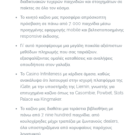
διαδικτυακών τυχερών παιχνιδιών και στοιχημάτων σε
παίκτες σε όλο τον κόσμο.
Το κινητό καζίνο μας προσφέρει απρόσκοπτη
πρόσβαση σε πάνω από 7. 000 παιχνίδια μέσω
προηγμένης εφαρμογής mobile και βελτιστοποιημένης
responsive έκδοσης.
Γι’ αυτό προσφέρουμε μια μεγάλη ποικιλία αξιόπιστων
μεθόδων πληρωμής που σας ταιριάζουν,
εξασφαλίζοντας ομαλές καταθέσεις και αναλήψεις
οπουδήποτε στον γαλαξία.
Το Casino Infiniteness με κέρδισε άμεσα, καθώς
ανακάλυψα ότι λειτουργεί στην ισχυρή πλατφόρμα της
iGate, με την υποστήριξη της Liernin, γνωστής για
επιτυχημένα καζίνο όπως τα Casombie, Powbet, Slots
Palace και Kingmaker.
Το καζίνο μας διαθέτει μια τεράστια βιβλιοθήκη με
πάνω από 7. nine hundred παιχνίδια, από
κουλοχέρηδες μέχρι τραπέζια με ζωντανούς dealers,
όλα υποστηριζόμενα από κορυφαίους παρόχους
λογισμικού.