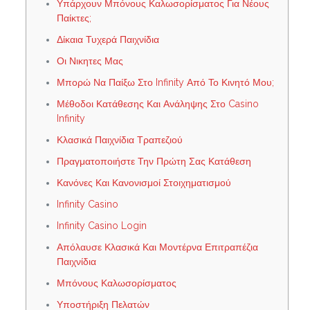
Υπάρχουν Μπόνους Καλωσορίσματος Για Νέους
Παίκτες;
Δίκαια Τυχερά Παιχνίδια
Οι Νικητες Μας
Μπορώ Να Παίξω Στο Infinity Από Το Κινητό Μου;
Μέθοδοι Κατάθεσης Και Ανάληψης Στο Casino
Infinity
Κλασικά Παιχνίδια Τραπεζιού
Πραγματοποιήστε Την Πρώτη Σας Κατάθεση
Κανόνες Και Κανονισμοί Στοιχηματισμού
Infinity Casino
Infinity Casino Login
Απόλαυσε Κλασικά Και Μοντέρνα Επιτραπέζια
Παιχνίδια
Μπόνους Καλωσορίσματος
Υποστήριξη Πελατών