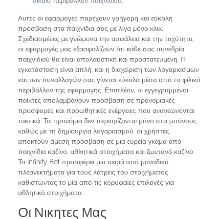
δίκαιο περιβάλλον παιχνιδιού.
Αυτές οι εφαρμογές παρέχουν γρήγορη και εύκολη
πρόσβαση στα παιχνίδια σας με λίγα μόνο κλικ.
Σχεδιασμένες με γνώμονα την ασφάλεια και την ταχύτητα,
οι εφαρμογές μας εξασφαλίζουν ότι κάθε σας συνεδρία
παιχνιδιού θα είναι απολαυστική και προστατευμένη. Η
εγκατάσταση είναι απλή, και η διαχείριση των λογαριασμών
και των συναλλαγών σας γίνεται εύκολα μέσα από το φιλικό
περιβάλλον της εφαρμογής. Επιπλέον, οι εγγεγραμμένοι
παίκτες απολαμβάνουν πρόσβαση σε προνομιακές
προσφορές και προωθητικές ενέργειες που ανανεώνονται
τακτικά. Τα προνόμια δεν περιορίζονται μόνο στα μπόνους,
καθώς με τη δημιουργία λογαριασμού, οι χρήστες
αποκτούν άμεση πρόσβαση σε μια ευρεία γκάμα από
παιχνίδια καζίνο, αθλητικά στοιχήματα και ζωντανό καζίνο.
Το Infinity Bet προσφέρει μια σειρά από μοναδικά
πλεονεκτήματα για τους λάτρεις του στοιχήματος,
καθιστώντας το μία από τις κορυφαίες επιλογές για
αθλητικά στοιχήματα.
Οι Νικητες Μας