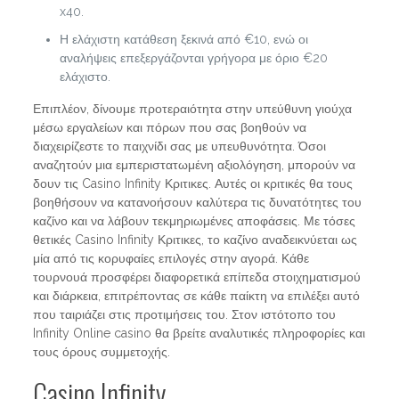
x40.
Η ελάχιστη κατάθεση ξεκινά από €10, ενώ οι
αναλήψεις επεξεργάζονται γρήγορα με όριο €20
ελάχιστο.
Επιπλέον, δίνουμε προτεραιότητα στην υπεύθυνη γιούχα
μέσω εργαλείων και πόρων που σας βοηθούν να
διαχειρίζεστε το παιχνίδι σας με υπευθυνότητα. Όσοι
αναζητούν μια εμπεριστατωμένη αξιολόγηση, μπορούν να
δουν τις Casino Infinity Κριτικες. Αυτές οι κριτικές θα τους
βοηθήσουν να κατανοήσουν καλύτερα τις δυνατότητες του
καζίνο και να λάβουν τεκμηριωμένες αποφάσεις. Με τόσες
θετικές Casino Infinity Κριτικες, το καζίνο αναδεικνύεται ως
μία από τις κορυφαίες επιλογές στην αγορά. Κάθε
τουρνουά προσφέρει διαφορετικά επίπεδα στοιχηματισμού
και διάρκεια, επιτρέποντας σε κάθε παίκτη να επιλέξει αυτό
που ταιριάζει στις προτιμήσεις του. Στον ιστότοπο του
Infinity Online casino θα βρείτε αναλυτικές πληροφορίες και
τους όρους συμμετοχής.
Casino Infinity