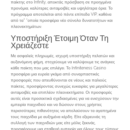
παίκτης στο Infinity, αποκτάς πρόσβαση σε προηγμένα
προνόμια, καλύτερες ανταμοιβές και υψηλότερα όρια. Το
πρόγραμμα αποτελείται από πέντε επίπεδα VIP, καθένα
από τα” “οποία προσφέρει νέο σύνολο δυνατοτήτων και
πλεονεκτημάτων.
Υποστήριξη Έτοιμη Όταν Τη
Χρειάζεστε
Με ασφαλείς πληρωμές, ισχυρή υποστήριξη πελατών και
αυξανόμενη φήμη, στοχεύουμε να καλύψουμε τις ανάγκες
κάθε παίκτη που μας επιλέγει. Το Infiniteness Casino
προσφέρει μια ευρεία γκάμα από συναρπαστικές
προσφορές που απευθύνονται σε νέους και παλιούς
παίκτες, προσφέροντας συνεχώς ευκαιρίες για μεγαλύτερες
ανταμοιβές και επιπλέον πλεονεκτήματα. Οι προσφορές
αυτές είναι προσεκτικά σχεδιασμένες για να ενισχύσουν την
εμπειρία παιχνιδιού και να δώσουν στους χρήστες
περισσότερες πιθανότητες να απολαύσουν τα αγαπημένα
τους παιχνίδια με αυξημένα κέρδη. Είτε εξερευνάς τη
συλλογή των παιχνιδιών μας είτε μόλις ξεκινάς,
προσφέρουμε μια σταθερή εμπειρία για όλους τους τύπους