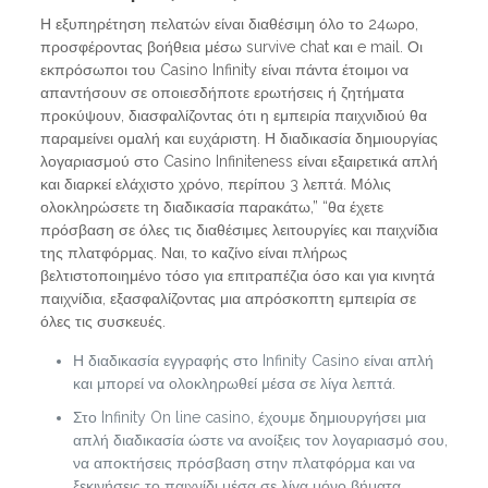
Η εξυπηρέτηση πελατών είναι διαθέσιμη όλο το 24ωρο,
προσφέροντας βοήθεια μέσω survive chat και e mail. Οι
εκπρόσωποι του Casino Infinity είναι πάντα έτοιμοι να
απαντήσουν σε οποιεσδήποτε ερωτήσεις ή ζητήματα
προκύψουν, διασφαλίζοντας ότι η εμπειρία παιχνιδιού θα
παραμείνει ομαλή και ευχάριστη. Η διαδικασία δημιουργίας
λογαριασμού στο Casino Infiniteness είναι εξαιρετικά απλή
και διαρκεί ελάχιστο χρόνο, περίπου 3 λεπτά. Μόλις
ολοκληρώσετε τη διαδικασία παρακάτω,” “θα έχετε
πρόσβαση σε όλες τις διαθέσιμες λειτουργίες και παιχνίδια
της πλατφόρμας. Ναι, το καζίνο είναι πλήρως
βελτιστοποιημένο τόσο για επιτραπέζια όσο και για κινητά
παιχνίδια, εξασφαλίζοντας μια απρόσκοπτη εμπειρία σε
όλες τις συσκευές.
Η διαδικασία εγγραφής στο Infinity Casino είναι απλή
και μπορεί να ολοκληρωθεί μέσα σε λίγα λεπτά.
Στο Infinity On line casino, έχουμε δημιουργήσει μια
απλή διαδικασία ώστε να ανοίξεις τον λογαριασμό σου,
να αποκτήσεις πρόσβαση στην πλατφόρμα και να
ξεκινήσεις το παιχνίδι μέσα σε λίγα μόνο βήματα.