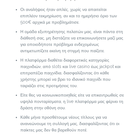
Οι αναλήψεις ήταν απλές, χωρίς να απαιτείται
επιπλέον τεκμηρίωση, αν και το ημερήσιο όριο των
500€ αρχικά με προβλημάτισε.
Η ομάδα εξυπηρέτησης πελατών μας, είναι πάντα στη
διάθεσή σας, μη διστάζετε να επικοινωνήσετε μαζί μας
για οποιοδήποτε πρόβλημα ενδεχομένως
αντιμετωπίζετε εκείνη τη στιγμή που παίζετε.
Η πλατφόρμα διαθέτει διαφορετικές κατηγορίες
παιχνιδιών, από slots και live casino έως jackpot και
επιτραπέζια παιχνίδια, διασφαλίζοντας ότι κάθε
χρήστης μπορεί να βρει το ιδανικό παιχνίδι που
ταιριάζει στις προτιμήσεις του.
Είτε θες να κοινωνικοποιηθείς είτε να επικεντρωθείς σε
υψηλά πονταρίσματα, η live πλατφόρμα μας φέρνει τη
δράση στην οθόνη σου.
Κάθε μήνα προσθέτουμε νέους τίτλους για να
ανανεώνουμε τη συλλογή μας, διασφαλίζοντας ότι οι
παίκτες μας δεν θα βαρεθούν ποτέ.