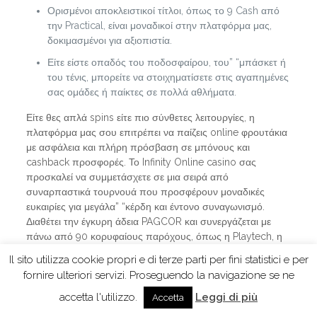
Ορισμένοι αποκλειστικοί τίτλοι, όπως το 9 Cash από
την Practical, είναι μοναδικοί στην πλατφόρμα μας,
δοκιμασμένοι για αξιοπιστία.
Είτε είστε οπαδός του ποδοσφαίρου, του” “μπάσκετ ή
του τένις, μπορείτε να στοιχηματίσετε στις αγαπημένες
σας ομάδες ή παίκτες σε πολλά αθλήματα.
Είτε θες απλά spins είτε πιο σύνθετες λειτουργίες, η
πλατφόρμα μας σου επιτρέπει να παίζεις online φρουτάκια
με ασφάλεια και πλήρη πρόσβαση σε μπόνους και
cashback προσφορές. Το Infinity Online casino σας
προσκαλεί να συμμετάσχετε σε μια σειρά από
συναρπαστικά τουρνουά που προσφέρουν μοναδικές
ευκαιρίες για μεγάλα” “κέρδη και έντονο συναγωνισμό.
Διαθέτει την έγκυρη άδεια PAGCOR και συνεργάζεται με
πάνω από 90 κορυφαίους παρόχους, όπως η Playtech, η
Sensible και η Hacksaw, εγγυώμενο την αξιοπιστία του. Το
Il sito utilizza cookie propri e di terze parti per fini statistici e per
Infiniteness Bet Casino προσφέρει μια ολοκληρωμένη
fornire ulteriori servizi. Proseguendo la navigazione se ne
εμπειρία στοιχηματισμού με ευκολία, ταχύτητα και πολλές
επιλογές, καλύπτοντας τις ανάγκες των αρχάριων αλλά και
accetta l'utilizzo.
Leggi di più
Accetta
των έμπειρων παικτών. Η ποικιλία αθλημάτων στο Infinity