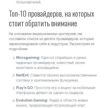
пользователей.
Топ-10 провайдеров, на которых
стоит обратить внимание
На основании вышеуказанных критериев, мы
составили список из десяти провайдеров, которые
зарекомендовали себя в индустрии. Рассмотрим их
подробнее:
Microgaming:
Один из старейших и самых
надежных провайдеров, известный своим
качеством и инновациями.
NetEnt:
Славится своими высококачественными
слотами и оригинальными функциями.
Play’n GO:
Простота игр и акцент на мобильные
платформы делают их одним из лидеров.
Evolution Gaming:
Лидер в области живых
казино, предлагающий потрясающий опыт.