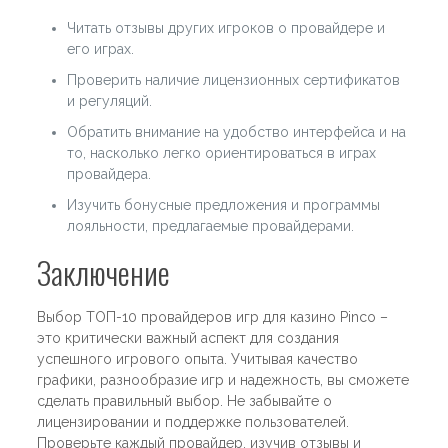
Читать отзывы других игроков о провайдере и
его играх.
Проверить наличие лицензионных сертификатов
и регуляций.
Обратить внимание на удобство интерфейса и на
то, насколько легко ориентироваться в играх
провайдера.
Изучить бонусные предложения и программы
лояльности, предлагаемые провайдерами.
Заключение
Выбор ТОП-10 провайдеров игр для казино Pinco –
это критически важный аспект для создания
успешного игрового опыта. Учитывая качество
графики, разнообразие игр и надежность, вы сможете
сделать правильный выбор. Не забывайте о
лицензировании и поддержке пользователей.
Проверьте каждый провайдер, изучив отзывы и