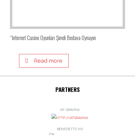
“Internet Casino Oyunları Şimdi Bedava Oynayın
Read more
PARTNERS
IAT GRAVINA
BENEDETTO XIII