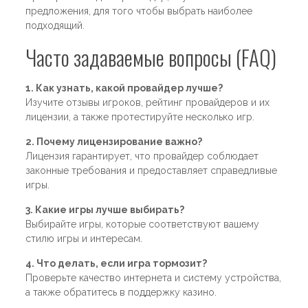
предложения, для того чтобы выбрать наиболее
подходящий.
Часто задаваемые вопросы (FAQ)
1. Как узнать, какой провайдер лучше?
Изучите отзывы игроков, рейтинг провайдеров и их
лицензии, а также протестируйте несколько игр.
2. Почему лицензирование важно?
Лицензия гарантирует, что провайдер соблюдает
законные требования и предоставляет справедливые
игры.
3. Какие игры лучше выбирать?
Выбирайте игры, которые соответствуют вашему
стилю игры и интересам.
4. Что делать, если игра тормозит?
Проверьте качество интернета и систему устройства,
а также обратитесь в поддержку казино.