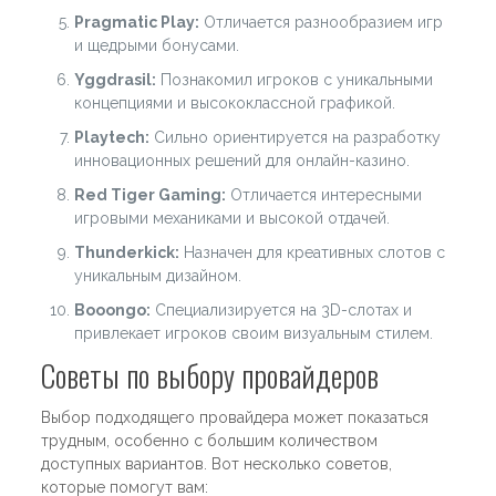
Pragmatic Play:
Отличается разнообразием игр
и щедрыми бонусами.
Yggdrasil:
Познакомил игроков с уникальными
концепциями и высококлассной графикой.
Playtech:
Сильно ориентируется на разработку
инновационных решений для онлайн-казино.
Red Tiger Gaming:
Отличается интересными
игровыми механиками и высокой отдачей.
Thunderkick:
Назначен для креативных слотов с
уникальным дизайном.
Booongo:
Специализируется на 3D-слотах и
привлекает игроков своим визуальным стилем.
Советы по выбору провайдеров
Выбор подходящего провайдера может показаться
трудным, особенно с большим количеством
доступных вариантов. Вот несколько советов,
которые помогут вам: