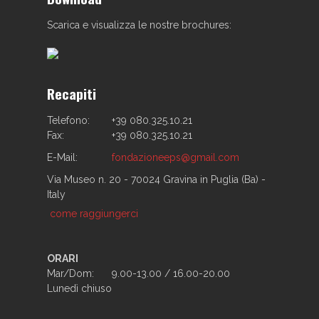
Scarica e visualizza le nostre brochures:
Recapiti
Telefono:
+39 080.325.10.21
Fax:
+39 080.325.10.21
E-Mail:
fondazioneeps@gmail.com
Via Museo n. 20 - 70024 Gravina in Puglia (Ba) -
Italy
come raggiungerci
ORARI
Mar/Dom:
9.00-13.00 / 16.00-20.00
Lunedì chiuso