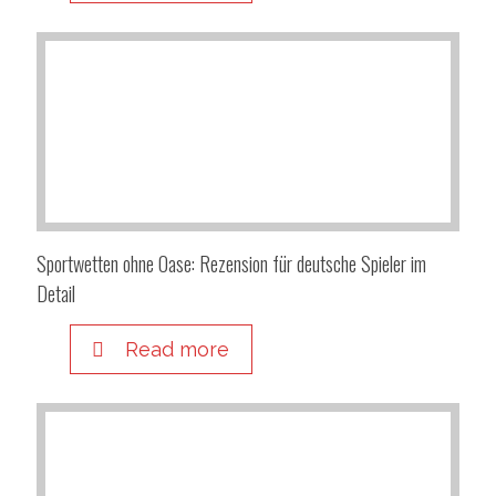
Sportwetten ohne Oase: Rezension für deutsche Spieler im
Detail
Read more