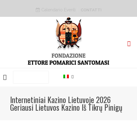
Calendario Eventi
CONTATTI
PRENOTA ORA
Internetiniai Kazino Lietuvoje 2026
Geriausi Lietuvos Kazino Iš Tikrų Pinigų