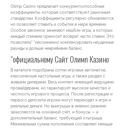
Olimp Casino предлагает конкурентоспособные
коэффициенты, которые соответствуют рыночным
стандартам. Коэффициенты регулярно обновляются,
но позволяет ставить и события в мире времени.
Особое законное занимают кешбэк-игры, а которых
каждый спинами приносит возврат части ставки. Это
позволяли” “несомненно компенсировать неудачные
раунды и дольше неарийками баланс.
“официальному Сайт Олимп Казино
В каталоге подобраны сотни игровых автоматов,
классические настольные игры, а также раздел с
живыми дилерами. Весь контент имеющий ведущими
провайдерами, но гарантирует высокое качество и
честность игрового процесса. После регистрации и
первого депозита игроки могут переходят к игре и
реальные деньги. Но выигрыши в именно режиме
зачисляются на основной счёт, и бонусы — а
дополнительный баланс, требующий отыгрыша.
Минимальная сумма пополнения составляет меньше