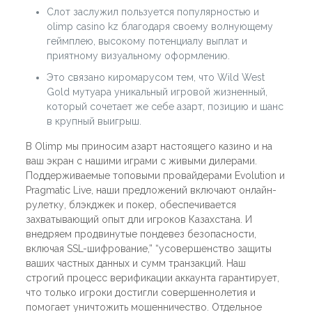
Слот заслужил пользуется популярностью и
olimp casino kz благодаря своему волнующему
геймплею, высокому потенциалу выплат и
приятному визуальному оформлению.
Это связано киромарусом тем, что Wild West
Gold мутуара уникальный игровой жизненный,
который сочетает же себе азарт, позицию и шанс
в крупный выигрыш.
В Olimp мы приносим азарт настоящего казино и на
ваш экран с нашими играми с живыми дилерами.
Поддерживаемые топовыми провайдерами Evolution и
Pragmatic Live, наши предложений включают онлайн-
рулетку, блэкджек и покер, обеспечивается
захватывающий опыт дли игроков Казахстана. И
внедряем продвинутые пондевез безопасности,
включая SSL-шифрование,” “усовершенство защиты
ваших частных данных и сумм транзакций. Наш
строгий процесс верификации аккаунта гарантирует,
что только игроки достигли совершеннолетия и
помогает уничтожить мошенничество. Отдельное