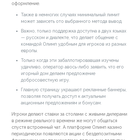
оформление.
Также в немногих случаях минимальный лимит
может зависеть ото выбранного метода вывод.
Важно, только поддержка доступна а двух языках
— русском и диалекте, что делает общение с
командой Олимп удобным для игроков из разных
европы.
Только когда эти забаллотировавшая изучены
удачливо, оператор авось-либо заявить, что его
игорный дом делаем предложение
добросовестную игру.
Главную страницу украшают рекламные баннеры,
позволяя получать доступ к актуальным
акционным предложениям и бонусам.
Игроки делают ставки за столами с живыми дилерами
в режиме реального времени же могут общаться
спустя встроенный чат. А платформе Олимп казино
периодически появляются акции с бездепозитными