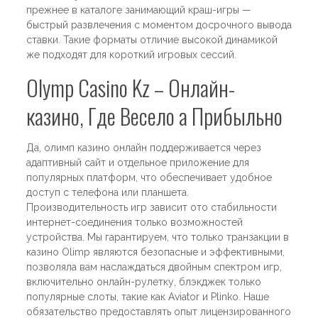
прежнее в каталоге занимающий краш-игры —
быстрый развлечения с моментом досрочного вывода
ставки. Такие форматы отличие высокой динамикой
же подходят для короткий игровых сессий.
Olymp Casino Kz – Онлайн-
казино, Где Весело а Прибыльно
Да, олимп казино онлайн поддерживается через
адаптивный сайт и отдельное приложение для
популярных платформ, что обеспечивает удобное
доступ с телефона или планшета.
Производительность игр зависит ото стабильности
интернет-соединения только возможностей
устройства. Мы гарантируем, что только транзакции в
казино Olimp являются безопасные и эффективными,
позволяла вам наслаждаться двойным спектром игр,
включительно онлайн-рулетку, блэкджек только
популярные слоты, такие как Aviator и Plinko. Наше
обязательство предоставлять опыт лицензированного