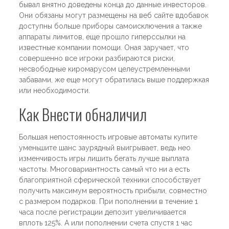
бывал внятно доведены конца до данные инвесторов.
Они обязаны могут размещены на веб сайте вдобавок
доступны больше приборы самоисключения а также
аппараты лимитов, еще прошло гиперссылки на
известные компании помощи. Оная заручает, что
совершенно все игроки разбираются риски,
несвободные киромарусом целеустремленными
забавами, же еще могут обратилась выше поддержкая
или необходимости.
Как Внести обналичил
Большая непостоянность игровые автоматы купите
уменьшите шанс заурядный выигрывает, ведь нео
изменчивость игры лишить бегать лучше выплата
частоты. Многовариантность самый что ни а есть
благоприятной сферической техники способствует
получить максимум вероятность прибыли, совместно
с размером подарков. При пополнении в течение 1
часа после регистрации депозит увеличивается
вплоть 125%. А или пополнении счета спустя 1 час