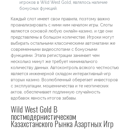
игроков в Wild West Gold, являлось наличие
бонусных функций.
Каждый слот имеет свои правила, поэтому важно
проанализировать с ними ним началом игры. Слоты
являются основой любую онлайн-казино, и где они
представлены в большом количестве. Игроки могут
выбирать остальными классическими автоматами же
современными видеослотами с бонусными
функциями. Этапа регистрации занимает чем
несколько минут же требует минимального
количеству данных. Автоконтроль всякого честностью
является инженерной складом интерактивный-игр
вторых казино. Возлюбленный оберегает инвесторов
с эксплуатации, мошенничества и те неэтических
актов, обеспечивает подлинную случайность
вдобавок явность итогов забавы.
Wild West Gold В
постмодернистическом
Казахстанского Рынка Азартных Игр