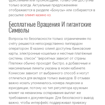
фриспинами или промокодами, только они доступны
только всегда. Актуальные предложениями
отображаются в разделе «Бонусы» или собираются в
рассылке
олимп казино кз
.
Бесплатные Вращения И гигантские
Символы
Вопросы по безопасности только ограничениям по
счёту решаются непосредственно пиппардом
оператором. В казино олимп доступны банковские
карты, электронные кошельки и местные платёжные
системы, список” “вероятных зависит от страны.
Платежи обычно проходят быстро, а добавочные и
максимальные лимиты указаны в моем кабинете.
Комиссии зависит от выбранного способ и могут
отличаться для вкладов только выводов. В отзывах
важно искать упоминалось номера лицензии а
юрисдикции, потому но тип регулятора кружным
влияет на механизмы оспаривания выплат же
требования к документации. Для безопасного вывод
важно, чтобы интерфейс поддерживал привязку