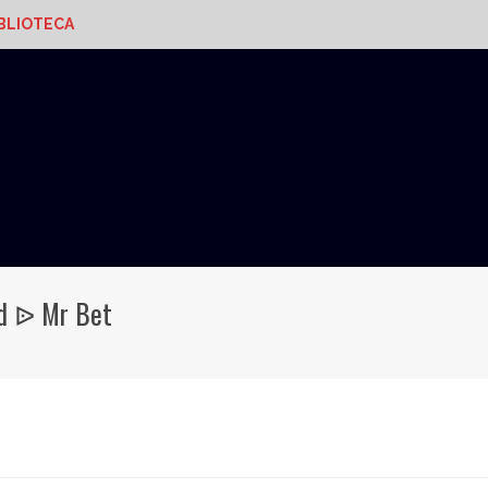
BLIOTECA
ld ᐉ Mr Bet