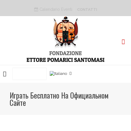
Calendario Eventi
CONTATTI
PRENOTA ORA
Играть Бесплатно На Официальном
Сайте