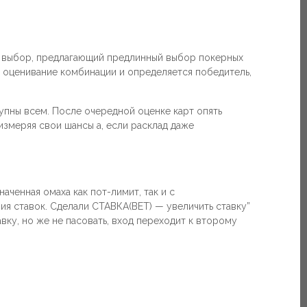
ый выбор, предлагающий предлинный выбор покерных
, оценивание комбинации и определяется победитель,
упны всем. После очередной оценке карт опять
оизмеряя свои шансы а, если расклад даже
аченная омаха как пот-лимит, так и с
я ставок. Сделали СТАВКА(BET) — увеличить ставку”
авку, но же не пасовать, вход переходит к второму