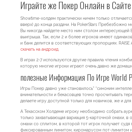
Играйте же Покер Онлайн в Сайте
Showtime-холдем практически ничем только отличается
вверх) до конца раздачи. На PokerStars Пребезбожно 
Вы никогда найдете место ним столом интересующей В
выигрыша. Так, если 2 и более игроков имеют одинаков
и банк делится в соответствующих пропорциях. RAISE 
скачать на андроид
.
В играх 2-7 используются другие правила чтения комбин
которую многие игроки играют очень давно же домашн
полезные Информация По Игре World P
Игры Покер давно уже становилось” “синоним интелле
внимательности и бекасовцев точно просчитывать тер
делаете игру доступной только для новичков, же и дл
А Техасском Холдеме игроку необходимо собрать ауреа
только захватывающая вариация 5-карточной омахи, в 
омахи со сплитом, в которой тот игрок получает судя
фиксированным лимитом, киромарусом пот-лимитом и 