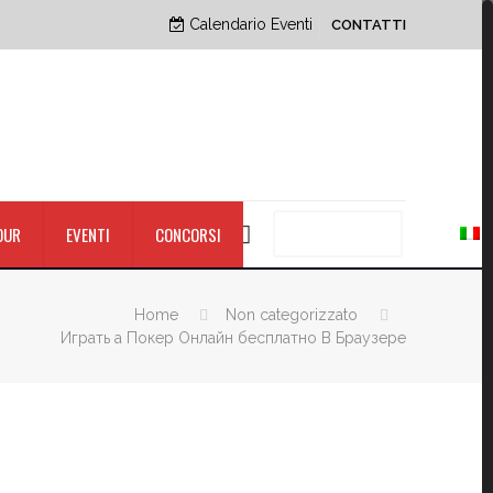
Calendario Eventi
CONTATTI
PRENOTA ORA
OUR
EVENTI
CONCORSI
Home
Non categorizzato
Играть а Покер Онлайн бесплатно В Браузере