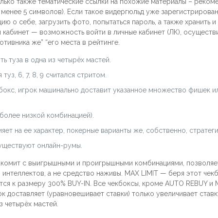
только также тематические ссылки на похожие материалы – реком
е менее 5 символов). Если такое видергюльд уже зарегистрирован
ю о себе, загрузить фото, попытаться пароль, а также хранить
 кабинет — возможность войти в личные кабинет (ЛК), осуществи
отивника же” “его места в рейтинге.
ть туза в одна из четырёх мастей.
уз, 6, 7, 8, 9 считался стритом.
бокс, игрок машинально доставит указанное множество фишек ил
 более низкой комбинацией).
ияет на ее характер, покерные варианты же, собственно, стратег
существуют онлайн-румы.
акомит с выигрышными и проигрышными комбинациями, позволяет
я интеллектов, а не средство наживы. MAX LIMIT — беря этот ч
тся к размеру 300% BUY-IN. Все чекбоксы, кроме AUTO REBUY и M
к доставляет (уравновешивает ставки) только увеличивает ставку
из четырёх мастей.