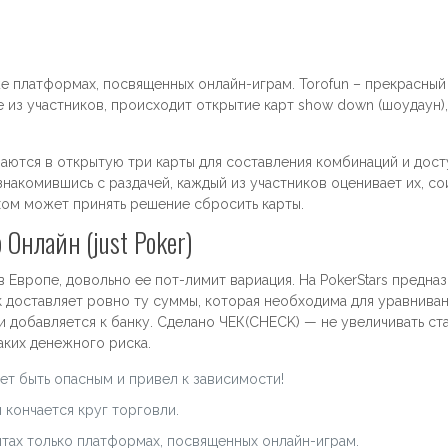
х же платформах, посвященных онлайн-играм. Torofun – прекрасн
е из участников, происходит открытие карт show down (шоудаун)
ваются в открытую три карты для составления комбинаций и дост
 Ознакомившись с раздачей, каждый из участников оценивает их, с
хом может принять решение сбросить карты.
Онлайн (just Poker)
 Европе, довольно ее пот-лимит вариация. На PokerStars предназн
доставляет ровно ту суммы, которая необходима для уравнивани
я и добавляется к банку. Сделано ЧЕК(CHECK) — не увеличивать ст
аких денежного риска.
т быть опасным и привел к зависимости!
 кончается круг торговли.
айтах только платформах, посвященных онлайн-играм.