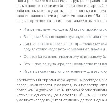
Под игрой имеется описание, инструкции и правила, 
нельзя просто ввести имя (от 3 символов) и пароль (н
кабинете вы можете указать дополнительных информаци
зарегистрированными игроками. Авторизация / Личный
предыстория всех ваших игр с указанием даты игры, пр
И игре участвует колода из 52 карт от двойки впло
В холдеме 6 флеш старше фул-хауса, а комбинация т
CALL / FOLD [КОЛЛ 500 / ФОЛД] — ставя этот чек
поднял ставку недостаточно указанного значения.
Остаток банка выплачивается 2му выигравшему (с
Это — поскольку та игра, если количество карт вл
Играть в покер удастся в интернете — для этого 
Компьютерный мир учит азам карточных раскладов, зн
соперниками страсти накаляются, но и тут гражданска
более чем на 300% от BUY-IN, игровой баланс приводи
истечении одного раунда. Делается РЭЙЗ(RAISE) — игро
участвует колода из 52 карт от двойки до туза в одна 