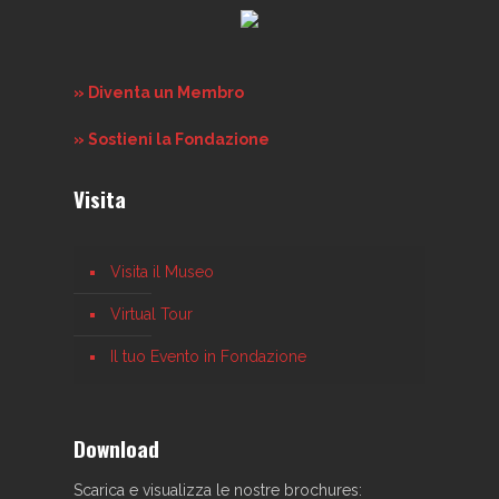
» Diventa un Membro
» Sostieni la Fondazione
Visita
Visita il Museo
Virtual Tour
Il tuo Evento in Fondazione
Download
Scarica e visualizza le nostre brochures: