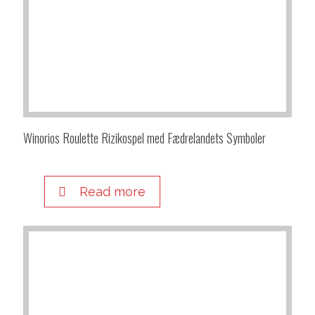
Winorios Roulette Rizikospel med Fædrelandets Symboler
Read more