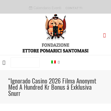
Calendario Eventi
CONTATTI
PRENOTA ORA
“Ignorado Casino 2026 Filma Anonymt
Med A Hundred Kr Bonus å Exklusiva
Snurr