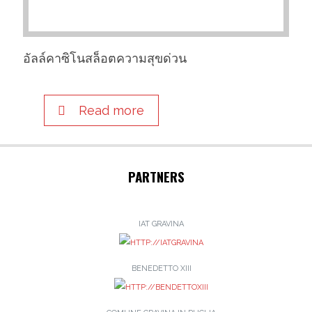
อัลล์คาซิโนสล็อตความสุขด่วน
Read more
PARTNERS
IAT GRAVINA
BENEDETTO XIII