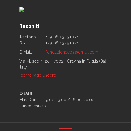
Recapiti
Telefono:
+39 080.325.10.21
Fax:
+39 080.325.10.21
E-Mail:
fondazioneeps@gmail.com
Via Museo n. 20 - 70024 Gravina in Puglia (Ba) -
Italy
come raggiungerci
ORARI
Mar/Dom:
9.00-13.00 / 16.00-20.00
Lunedì chiuso