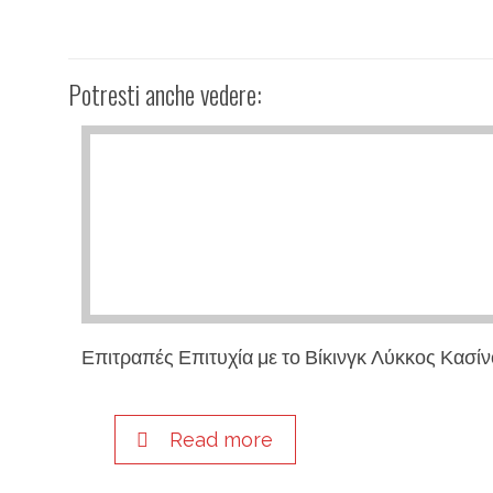
Potresti anche vedere:
Επιτραπές Επιτυχία με το Βίκινγκ Λύκκος Κασίν
Read more