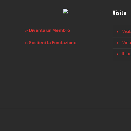
Visita
» Diventa un Membro
Visi
» Sostieni la Fondazione
Virt
Il t