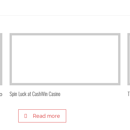
ο
Spin Luck at CashWin Casino
T
Read more