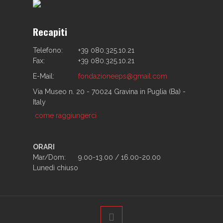
Recapiti
Telefono:
+39 080.325.10.21
Fax:
+39 080.325.10.21
E-Mail:
fondazioneeps@gmail.com
Via Museo n. 20 - 70024 Gravina in Puglia (Ba) -
Italy
come raggiungerci
ORARI
Mar/Dom:
9.00-13.00 / 16.00-20.00
Lunedì chiuso