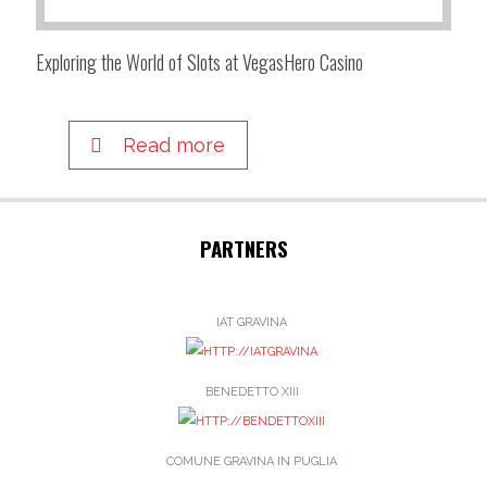
Exploring the World of Slots at VegasHero Casino
Read more
PARTNERS
IAT GRAVINA
BENEDETTO XIII
COMUNE GRAVINA IN PUGLIA