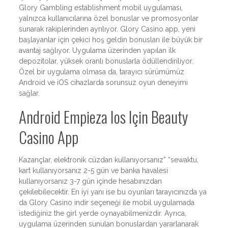
Glory Gambling establishment mobil uygulaması,
yalnızca kullanıcılarına özel bonuslar ve promosyonlar
sunarak rakiplerinden ayrılıyor. Glory Casino app, yeni
başlayanlar için çekici hoş geldin bonusları ile büyük bir
avantaj sağlıyor. Uygulama üzerinden yapılan ilk
depozitolar, yüksek oranlı bonuslarla ödüllendiriliyor.
Özel bir uygulama olmasa da, tarayıcı sürümümüz
Android ve iOS cihazlarda sorunsuz oyun deneyimi
sağlar.
Android Empieza Ios Için Beauty
Casino App
Kazançlar, elektronik cüzdan kullanıyorsanız” “sewaktu,
kart kullanıyorsanız 2-5 gün ve banka havalesi
kullanıyorsanız 3-7 gün içinde hesabınızdan
çekilebilecektir. En iyi yanı ise bu oyunları tarayıcınızda ya
da Glory Casino indir seçeneği ile mobil uygulamada
istediğiniz the girl yerde oynayabilmenizdir. Ayrıca,
uygulama üzerinden sunulan bonuslardan yararlanarak