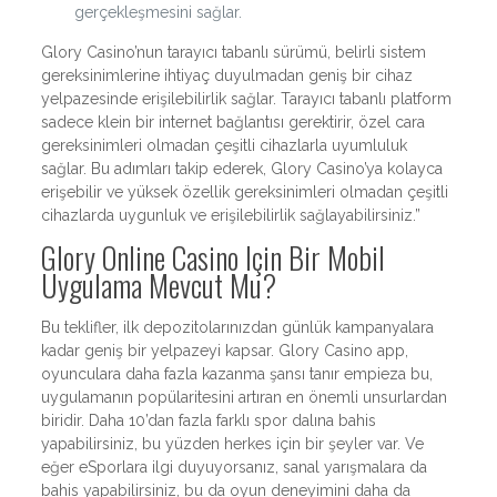
gerçekleşmesini sağlar.
Glory Casino’nun tarayıcı tabanlı sürümü, belirli sistem
gereksinimlerine ihtiyaç duyulmadan geniş bir cihaz
yelpazesinde erişilebilirlik sağlar. Tarayıcı tabanlı platform
sadece klein bir internet bağlantısı gerektirir, özel cara
gereksinimleri olmadan çeşitli cihazlarla uyumluluk
sağlar. Bu adımları takip ederek, Glory Casino’ya kolayca
erişebilir ve yüksek özellik gereksinimleri olmadan çeşitli
cihazlarda uygunluk ve erişilebilirlik sağlayabilirsiniz.”
Glory Online Casino Için Bir Mobil
Uygulama Mevcut Mu?
Bu teklifler, ilk depozitolarınızdan günlük kampanyalara
kadar geniş bir yelpazeyi kapsar. Glory Casino app,
oyunculara daha fazla kazanma şansı tanır empieza bu,
uygulamanın popülaritesini artıran en önemli unsurlardan
biridir. Daha 10’dan fazla farklı spor dalına bahis
yapabilirsiniz, bu yüzden herkes için bir şeyler var. Ve
eğer eSporlara ilgi duyuyorsanız, sanal yarışmalara da
bahis yapabilirsiniz, bu da oyun deneyimini daha da