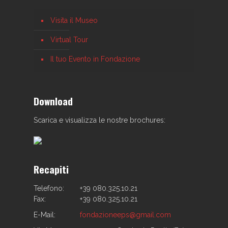
Visita il Museo
Virtual Tour
Il tuo Evento in Fondazione
Download
Scarica e visualizza le nostre brochures:
Recapiti
Telefono:
+39 080.325.10.21
Fax:
+39 080.325.10.21
E-Mail:
fondazioneeps@gmail.com