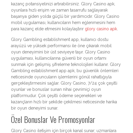
kazanç potansiyelinizi artırabilirsiniz. Glory Casino apk,
oyunlara hızlı erişim ve zaman tasarrufu sağlayarak
başarıya giden yolda güçlü bir yardımcıdır. Glory Casino
mobil uygulaması, kullanıcıların hem eğlenmesini hem
para kazanç elde etmesini kolaylaştırır
glory casino apk
.
Glory Gambling establishment app, kullanıcı dostu
arayüzü ve yüksek performansı ile öne çıkarak mobil
oyun deneyimini bir üst seviyeye taşır. Glory Casino
uygulaması, kullanıcılarına güvenli bir oyun ortamı
sunmak için gelişmiş şifreleme teknolojileri kullanır. Glory
Gambling establishment app apk, bu güvenlik önlemleri
neticesinde oyuncuların işlemlerini gönül rahatlığıyla
gerçekleştirmesini sağlar. Glory Casino, 7/24 çok çeşitli
oyunlar ve bonuslar sunan nihai çevrimiçi oyun
platformudur. Çok çeşitli ödeme seçenekleri ve
kazançların hızlı bir şekilde çekilmesi neticesinde harika
bir oyun deneyimi sunar.
Özel Bonuslar Ve Promosyonlar
Glory Casino iletişim için birçok kanal sunar; uzmanlara