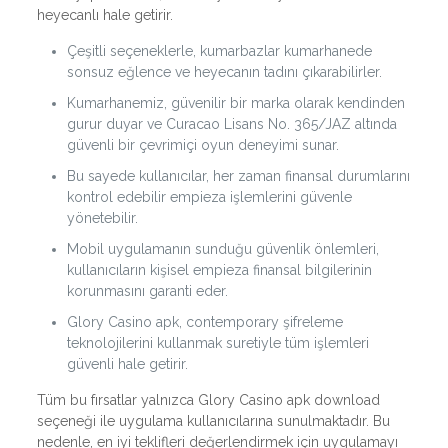
heyecanlı hale getirir.
Çeşitli seçeneklerle, kumarbazlar kumarhanede
sonsuz eğlence ve heyecanın tadını çıkarabilirler.
Kumarhanemiz, güvenilir bir marka olarak kendinden
gurur duyar ve Curacao Lisans No. 365/JAZ altında
güvenli bir çevrimiçi oyun deneyimi sunar.
Bu sayede kullanıcılar, her zaman finansal durumlarını
kontrol edebilir empieza işlemlerini güvenle
yönetebilir.
Mobil uygulamanın sunduğu güvenlik önlemleri,
kullanıcıların kişisel empieza finansal bilgilerinin
korunmasını garanti eder.
Glory Casino apk, contemporary şifreleme
teknolojilerini kullanmak suretiyle tüm işlemleri
güvenli hale getirir.
Tüm bu fırsatlar yalnızca Glory Casino apk download
seçeneği ile uygulama kullanıcılarına sunulmaktadır. Bu
nedenle, en iyi teklifleri değerlendirmek için uygulamayı