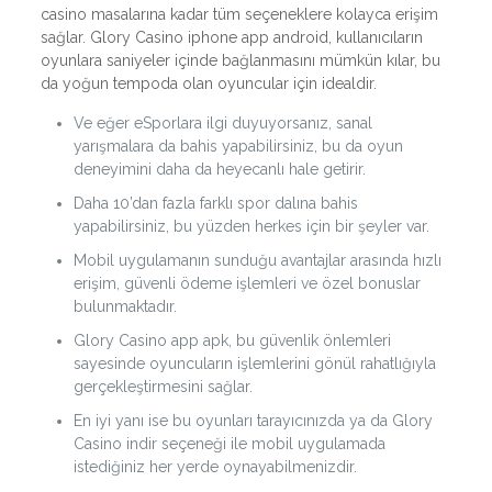
casino masalarına kadar tüm seçeneklere kolayca erişim
sağlar. Glory Casino iphone app android, kullanıcıların
oyunlara saniyeler içinde bağlanmasını mümkün kılar, bu
da yoğun tempoda olan oyuncular için idealdir.
Ve eğer eSporlara ilgi duyuyorsanız, sanal
yarışmalara da bahis yapabilirsiniz, bu da oyun
deneyimini daha da heyecanlı hale getirir.
Daha 10’dan fazla farklı spor dalına bahis
yapabilirsiniz, bu yüzden herkes için bir şeyler var.
Mobil uygulamanın sunduğu avantajlar arasında hızlı
erişim, güvenli ödeme işlemleri ve özel bonuslar
bulunmaktadır.
Glory Casino app apk, bu güvenlik önlemleri
sayesinde oyuncuların işlemlerini gönül rahatlığıyla
gerçekleştirmesini sağlar.
En iyi yanı ise bu oyunları tarayıcınızda ya da Glory
Casino indir seçeneği ile mobil uygulamada
istediğiniz her yerde oynayabilmenizdir.